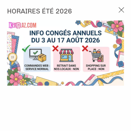
3, rue de Tasmanie 44115 Basse Goulaine
HORAIRES ÉTÉ 2026
Continuer sans accepter
PORT OFFERT À PARTIR DE 49 €
Nous autorisez-vous à utiliser vos
02 52 10 57 10
CONTACT
cookies ?
Ils nous seront utiles pour :
0
Améliorer l'interface et les fonctionnalités du site
Mesurer les campagnes marketing et proposer des
Accueil
>
Embellissement
>
Sticker et RubOn
>
Rub-ons - Poésie
mises à jour sur nos produits
florale rose - Alexandra Renke
Gérer l'authentification et surveiller les erreurs
techniques
Certains cookies sont nécessaires à des fins techniques, ils sont donc dispensés
de consentement. D'autres, non obligatoires, peuvent être utilisés pour la
personnalisation des annonces et du contenu, la mesure des annonces et du
contenu, la connaissance de l'audience et le développement de produits, les
données de géolocalisation précises et l'identification par le balayage de l'appareil,
le stockage et/ou l'accès aux informations sur un appareil. Si vous donnez votre
consentement, celui-ci sera valable sur l’ensemble des sous-domaines de Kerglaz.
Vous disposez de la possibilité de retirer votre consentement à tout moment en
cliquant sur le widget en bas à droite de la page. Pour en savoir plus, consulter
notre politique de cookie.