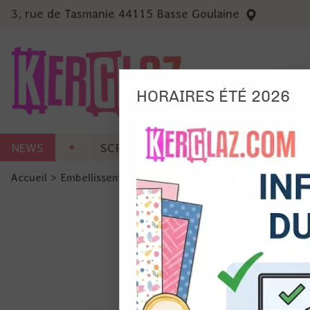
3, rue de Tasmanie 44115 Basse Goulaine
HORAIRES ÉTÉ 2026
Nous
NEWS
SCRAP CARTERIE
MACHINES 
Ils no
Accueil
>
Embellissement
>
Sticker et RubOn
>
Rub-on - Pur
Amé
Mes
pro
Gér
Certains 
obligatoi
et du con
précises 
Si vous 
disposez 
de la pag