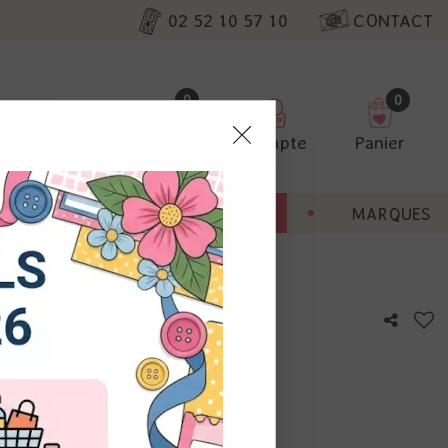
02 52 10 57 10
CONTACT
0
0
Favoris
Compte
Panier
pter
ENT
BONNES AFFAIRES
MARQUES
ur nos
 Color Miracle - bleu vert
utres, non
s annonces
calisation
otre avis !
 appareil.
laz. Vous
s à droite