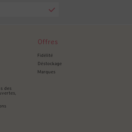
Offres
Fidélité
Déstockage
Marques
és des
uvertes,
ons