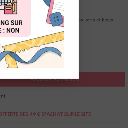
OUT
ème nuancier de couleurs dans les tons verts et bleus
et coeurs
AJOUTER AU PANIER
ent
FFERTE DÈS 49 € D'ACHAT SUR LE SITE