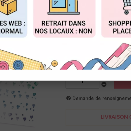
Réf. :
RO-AR-BA0010
FIGURER
ACCEPTER T
3 planches de décalcomanies th
tubes de peinture, nuanciers 
10 x 21 cm
livré avec le batonnet
Demande de renseignem
LIVRAISON O