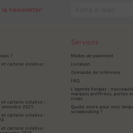
 la newsletter
s
Services
nous ?
Modes de paiement
et carterie créative :
Livraison
Demande de référence
FAQ
L'agenda Kerglaz : nouveaut
marques préférées, portes o
crops
et carterie créative :
er semestre 2025
Quelle encre pour mes tamp
scrapbooking ?
et carterie créative :
24
et carterie créative :
è semestre 2025