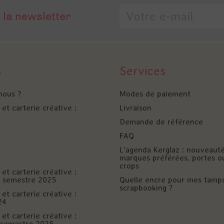
 la newsletter
s
Services
nous ?
Modes de paiement
et carterie créative :
Livraison
Demande de référence
FAQ
L'agenda Kerglaz : nouveaut
marques préférées, portes o
crops
et carterie créative :
er semestre 2025
Quelle encre pour mes tamp
scrapbooking ?
et carterie créative :
24
et carterie créative :
è semestre 2025