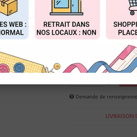
Réf. :
10005125
FIGURER
ACCEPTER T
Poudre relief transparente
flacon 25 ml
Artemio
Poudre relief
flacon 25 ml
Artemio
Demande de renseignem
LIVRAISON O