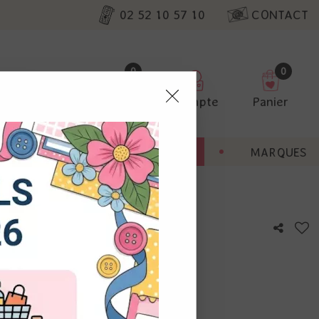
02 52 10 57 10
CONTACT
0
0
Favoris
Compte
Panier
pter
ENT
BONNES AFFAIRES
MARQUES
ur nos
 Holographic - Artemio
utres, non
s annonces
calisation
otre avis !
 appareil.
laz. Vous
s à droite