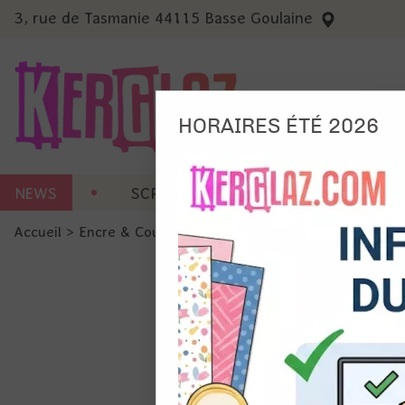
3, rue de Tasmanie 44115 Basse Goulaine
HORAIRES ÉTÉ 2026
Nous
NEWS
SCRAP CARTERIE
MACHINES 
Ils no
Accueil
>
Encre & Couleur
>
Poudre à embosser
>
Poudre à
Amé
Mes
pro
Gér
Certains 
obligatoi
et du con
précises 
Si vous 
disposez 
de la pag