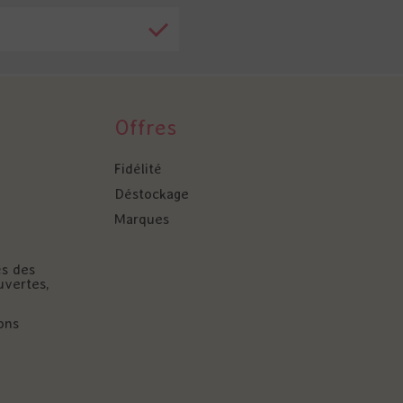
Offres
Fidélité
Déstockage
Marques
és des
uvertes,
ons