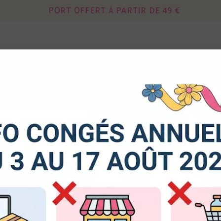
PORT OFFERT À PARTIR DE 49 €
Continuer sans acce
 autorisez-vous à utiliser vos cookies ?
DIES
MIXED MEDIA
OUTILS - RANGEM
us seront utiles pour :
ir Jungle - Pura Vida - Ateliers de Karine
liorer l'interface et les fonctionnalités du site
urer les campagnes marketing et proposer des mises à jour s
duits
Les Ateliers de Karine
er l'authentification et surveiller les erreurs techniques
Pochoir Jungle - Pura
cookies sont nécessaires à des fins techniques, ils sont donc dispensés de consentement. D'a
res, peuvent être utilisés pour la personnalisation des annonces et du contenu, la mesure de
tenu, la connaissance de l'audience et le développement de produits, les données de géolo
Soyez le premier à donner v
et l'identification par le balayage de l'appareil, le stockage et/ou l'accès aux informations sur un
donnez votre consentement, celui-ci sera valable sur l’ensemble des sous-domaines de Kerg
de la possibilité de retirer votre consentement à tout moment en cliquant sur le widget en ba
7
,
00
€
TTC
e. Pour en savoir plus, consulter notre politique de cookie.