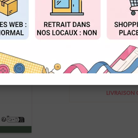
Réf. :
KAP4401
FIGURER
ACCEPTER T
Pochoir Jungle - Pura Vida - At
Pochoir Format 15x15cm
Demande de renseignem
LIVRAISON O