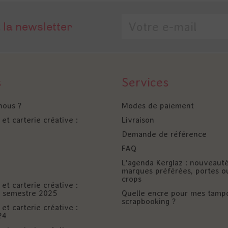
 la newsletter
s
Services
nous ?
Modes de paiement
et carterie créative :
Livraison
Demande de référence
FAQ
L'agenda Kerglaz : nouveaut
marques préférées, portes o
crops
et carterie créative :
er semestre 2025
Quelle encre pour mes tamp
scrapbooking ?
et carterie créative :
24