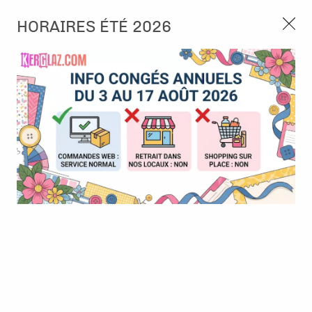
3, rue de Tasmanie 44115 Basse Goulaine
HORAIRES ÉTÉ 2026
Continuer sans accepter
PORT OFFERT À PARTIR DE 49 €
Nous autorisez-vous à utiliser vos
02 52 10 57 10
CONTACT
cookies ?
Ils nous seront utiles pour :
0
Améliorer l'interface et les fonctionnalités du site
Mesurer les campagnes marketing et proposer des
Accueil
>
Tampon et Mask-Pochoir
>
Mask - Pochoir
>
Pochoir -
mises à jour sur nos produits
Feelings of Freedom - Brocade Pattern
Gérer l'authentification et surveiller les erreurs
techniques
BONNE AFFAIRE
-
30
%
Certains cookies sont nécessaires à des fins techniques, ils sont donc dispensés
de consentement. D'autres, non obligatoires, peuvent être utilisés pour la
personnalisation des annonces et du contenu, la mesure des annonces et du
contenu, la connaissance de l'audience et le développement de produits, les
données de géolocalisation précises et l'identification par le balayage de l'appareil,
le stockage et/ou l'accès aux informations sur un appareil. Si vous donnez votre
consentement, celui-ci sera valable sur l’ensemble des sous-domaines de Kerglaz.
Vous disposez de la possibilité de retirer votre consentement à tout moment en
cliquant sur le widget en bas à droite de la page. Pour en savoir plus, consulter
notre politique de cookie.