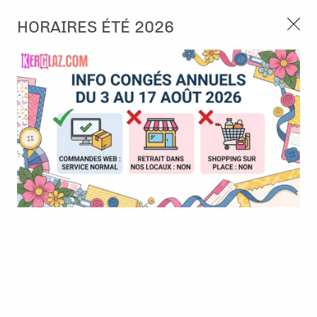
3, rue de Tasmanie 44115 Basse Goulaine
HORAIRES ÉTÉ 2026
Continuer sans accepter
PORT OFFERT À PARTIR DE 49 €
Nous autorisez-vous à utiliser vos
02 52 10 57 10
CONTACT
cookies ?
Ils nous seront utiles pour :
0
Améliorer l'interface et les fonctionnalités du site
Mesurer les campagnes marketing et proposer des
Accueil
>
Tampon et Mask-Pochoir
>
Mask - Pochoir
>
Pochoir
mises à jour sur nos produits
#228 - Swirl Contrary
Gérer l'authentification et surveiller les erreurs
techniques
BONNE AFFAIRE
-
30
%
Certains cookies sont nécessaires à des fins techniques, ils sont donc dispensés
de consentement. D'autres, non obligatoires, peuvent être utilisés pour la
personnalisation des annonces et du contenu, la mesure des annonces et du
contenu, la connaissance de l'audience et le développement de produits, les
données de géolocalisation précises et l'identification par le balayage de l'appareil,
le stockage et/ou l'accès aux informations sur un appareil. Si vous donnez votre
consentement, celui-ci sera valable sur l’ensemble des sous-domaines de Kerglaz.
Vous disposez de la possibilité de retirer votre consentement à tout moment en
cliquant sur le widget en bas à droite de la page. Pour en savoir plus, consulter
notre politique de cookie.