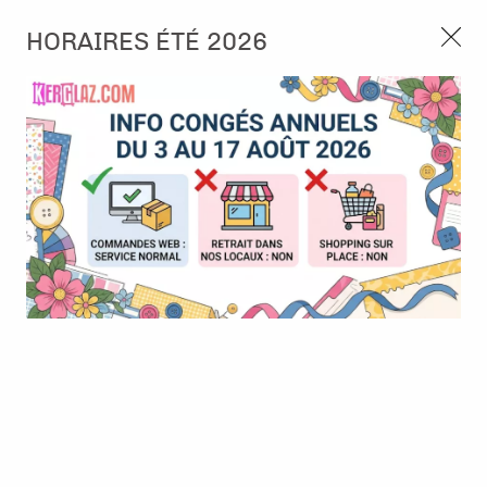
3, rue de Tasmanie 44115 Basse Goulaine
HORAIRES ÉTÉ 2026
Continuer sans accepter
PORT OFFERT À PARTIR DE 49 €
Nous autorisez-vous à utiliser vos
02 52 10 57 10
CONTACT
cookies ?
Ils nous seront utiles pour :
0
Améliorer l'interface et les fonctionnalités du site
Mesurer les campagnes marketing et proposer des
Accueil
>
Outillage
>
Petit outillage
>
Plioir en os
mises à jour sur nos produits
Gérer l'authentification et surveiller les erreurs
techniques
Certains cookies sont nécessaires à des fins techniques, ils sont donc dispensés
de consentement. D'autres, non obligatoires, peuvent être utilisés pour la
personnalisation des annonces et du contenu, la mesure des annonces et du
contenu, la connaissance de l'audience et le développement de produits, les
données de géolocalisation précises et l'identification par le balayage de l'appareil,
le stockage et/ou l'accès aux informations sur un appareil. Si vous donnez votre
consentement, celui-ci sera valable sur l’ensemble des sous-domaines de Kerglaz.
Vous disposez de la possibilité de retirer votre consentement à tout moment en
cliquant sur le widget en bas à droite de la page. Pour en savoir plus, consulter
notre politique de cookie.