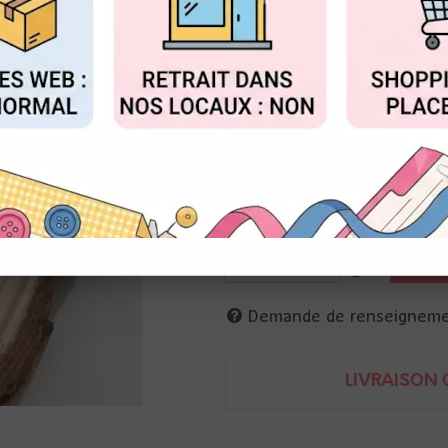
Réf. :
ZB-122311PCRF
FIGURER
ACCEPTER T
Zibuline
60 pastilles de cire à cacheter 
Pour réaliser un cachet de cire 
Pour un cachet plus épais, avec 
S'utilise avec un manche, un s
3701212605973
Demande de renseignem
LIVRAISON O