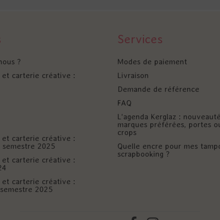
s
Services
nous ?
Modes de paiement
et carterie créative :
Livraison
Demande de référence
FAQ
L'agenda Kerglaz : nouveaut
marques préférées, portes o
crops
et carterie créative :
er semestre 2025
Quelle encre pour mes tamp
scrapbooking ?
et carterie créative :
24
et carterie créative :
è semestre 2025