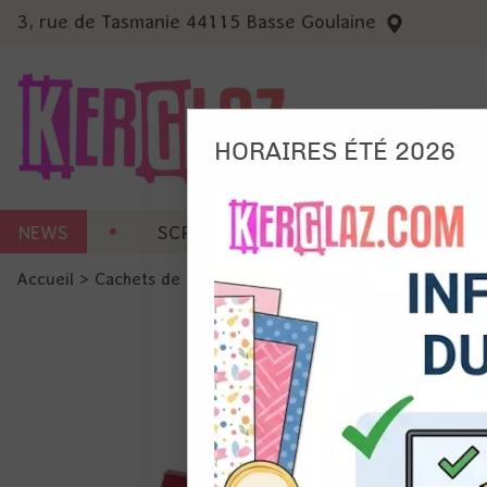
3, rue de Tasmanie 44115 Basse Goulaine
HORAIRES ÉTÉ 2026
Nous
NEWS
SCRAP CARTERIE
MACHINES 
Ils no
Accueil
>
Cachets de cire
>
Pastilles de cire
>
Pastilles de 
Amé
Mes
pro
Gér
Certains 
obligatoi
et du con
précises 
Si vous 
disposez 
de la pag