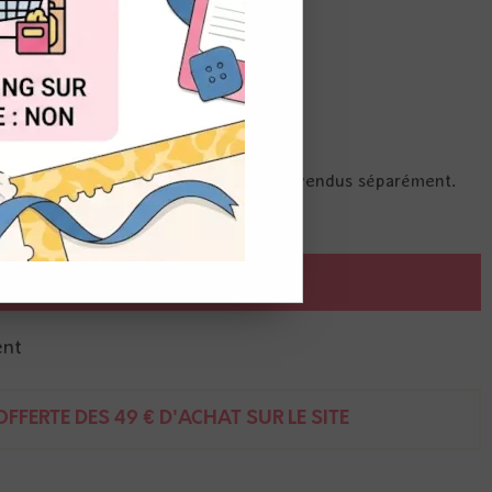
OUT
pour réaliser des cachets de cire.
de 25 mm, fin, utiliser 2 pastilles.
des rebords, utiliser 3 pastilles.
ceau, ainsi qu'une cuillère à cacheter, vendus séparément.
AJOUTER AU PANIER
ent
FFERTE DÈS 49 € D'ACHAT SUR LE SITE