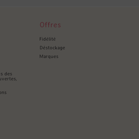
Offres
Fidélité
Déstockage
Marques
és des
uvertes,
ons