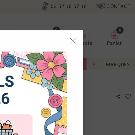
02 52 10 57 10
CONTACT
0
0
Favoris
Compte
Panier
pter
ENT
BONNES AFFAIRES
MARQUES
ur nos
ouge foncé
utres, non
s annonces
calisation
otre avis !
 appareil.
laz. Vous
s à droite