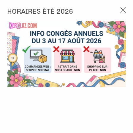
3, rue de Tasmanie 44115 Basse Goulaine
HORAIRES ÉTÉ 2026
Continuer sans accepter
PORT OFFERT À PARTIR DE 49 €
Nous autorisez-vous à utiliser vos
02 52 10 57 10
CONTACT
cookies ?
Ils nous seront utiles pour :
0
Améliorer l'interface et les fonctionnalités du site
Mesurer les campagnes marketing et proposer des
Accueil
>
Papier et Matière
>
Papier scrap uni
>
paquet de 25
mises à jour sur nos produits
Bazzill fourz - Stonehenge
Gérer l'authentification et surveiller les erreurs
techniques
Certains cookies sont nécessaires à des fins techniques, ils sont donc dispensés
de consentement. D'autres, non obligatoires, peuvent être utilisés pour la
personnalisation des annonces et du contenu, la mesure des annonces et du
contenu, la connaissance de l'audience et le développement de produits, les
données de géolocalisation précises et l'identification par le balayage de l'appareil,
le stockage et/ou l'accès aux informations sur un appareil. Si vous donnez votre
consentement, celui-ci sera valable sur l’ensemble des sous-domaines de Kerglaz.
Vous disposez de la possibilité de retirer votre consentement à tout moment en
cliquant sur le widget en bas à droite de la page. Pour en savoir plus, consulter
notre politique de cookie.