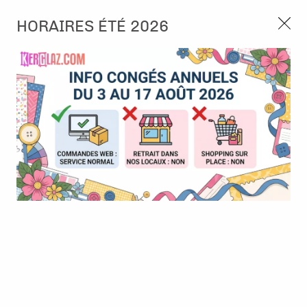
3, rue de Tasmanie 44115 Basse Goulaine
HORAIRES ÉTÉ 2026
Continuer sans accepter
PORT OFFERT À PARTIR DE 49 €
Nous autorisez-vous à utiliser vos
02 52 10 57 10
CONTACT
cookies ?
Ils nous seront utiles pour :
0
Améliorer l'interface et les fonctionnalités du site
Mesurer les campagnes marketing et proposer des
Accueil
>
Encre & Couleur
>
Encre Alcool
>
Papier Yupo A4 - noir
mises à jour sur nos produits
- 1 feuille
Gérer l'authentification et surveiller les erreurs
techniques
Certains cookies sont nécessaires à des fins techniques, ils sont donc dispensés
de consentement. D'autres, non obligatoires, peuvent être utilisés pour la
personnalisation des annonces et du contenu, la mesure des annonces et du
contenu, la connaissance de l'audience et le développement de produits, les
données de géolocalisation précises et l'identification par le balayage de l'appareil,
le stockage et/ou l'accès aux informations sur un appareil. Si vous donnez votre
consentement, celui-ci sera valable sur l’ensemble des sous-domaines de Kerglaz.
Vous disposez de la possibilité de retirer votre consentement à tout moment en
cliquant sur le widget en bas à droite de la page. Pour en savoir plus, consulter
notre politique de cookie.