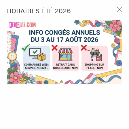
3, rue de Tasmanie 44115 Basse Goulaine
HORAIRES ÉTÉ 2026
Continuer sans accepter
PORT OFFERT À PARTIR DE 49 €
Nous autorisez-vous à utiliser vos
02 52 10 57 10
CONTACT
cookies ?
Ils nous seront utiles pour :
0
Améliorer l'interface et les fonctionnalités du site
Mesurer les campagnes marketing et proposer des
Accueil
>
Papier et Matière
>
Papier à découper -3D
>
Papier Push
mises à jour sur nos produits
out 3D - Happy Little Ones - 01
Gérer l'authentification et surveiller les erreurs
techniques
Certains cookies sont nécessaires à des fins techniques, ils sont donc dispensés
de consentement. D'autres, non obligatoires, peuvent être utilisés pour la
personnalisation des annonces et du contenu, la mesure des annonces et du
contenu, la connaissance de l'audience et le développement de produits, les
données de géolocalisation précises et l'identification par le balayage de l'appareil,
le stockage et/ou l'accès aux informations sur un appareil. Si vous donnez votre
consentement, celui-ci sera valable sur l’ensemble des sous-domaines de Kerglaz.
Vous disposez de la possibilité de retirer votre consentement à tout moment en
cliquant sur le widget en bas à droite de la page. Pour en savoir plus, consulter
notre politique de cookie.