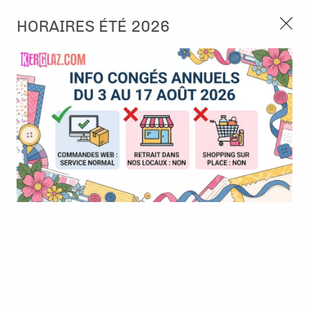
3, rue de Tasmanie 44115 Basse Goulaine
HORAIRES ÉTÉ 2026
Continuer sans accepter
PORT OFFERT À PARTIR DE 49 €
Nous autorisez-vous à utiliser vos
02 52 10 57 10
CONTACT
cookies ?
Ils nous seront utiles pour :
0
Améliorer l'interface et les fonctionnalités du site
Mesurer les campagnes marketing et proposer des
Accueil
>
Papier et Matière
>
Papier scrap imprimé
>
Papier Motif
mises à jour sur nos produits
floral et d'oiseaux - Alexandra Renke
Gérer l'authentification et surveiller les erreurs
techniques
Certains cookies sont nécessaires à des fins techniques, ils sont donc dispensés
de consentement. D'autres, non obligatoires, peuvent être utilisés pour la
personnalisation des annonces et du contenu, la mesure des annonces et du
contenu, la connaissance de l'audience et le développement de produits, les
données de géolocalisation précises et l'identification par le balayage de l'appareil,
le stockage et/ou l'accès aux informations sur un appareil. Si vous donnez votre
consentement, celui-ci sera valable sur l’ensemble des sous-domaines de Kerglaz.
Vous disposez de la possibilité de retirer votre consentement à tout moment en
cliquant sur le widget en bas à droite de la page. Pour en savoir plus, consulter
notre politique de cookie.