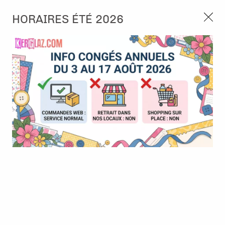
3, rue de Tasmanie 44115 Basse Goulaine
HORAIRES ÉTÉ 2026
Continuer sans accepter
PORT OFFERT À PARTIR DE 49 €
Nous autorisez-vous à utiliser vos
02 52 10 57 10
CONTACT
cookies ?
Ils nous seront utiles pour :
0
Améliorer l'interface et les fonctionnalités du site
Mesurer les campagnes marketing et proposer des
Accueil
>
Papier et Matière
>
Papier scrap imprimé
>
Papier - Lillies
mises à jour sur nos produits
of the valley
Gérer l'authentification et surveiller les erreurs
techniques
Certains cookies sont nécessaires à des fins techniques, ils sont donc dispensés
de consentement. D'autres, non obligatoires, peuvent être utilisés pour la
personnalisation des annonces et du contenu, la mesure des annonces et du
contenu, la connaissance de l'audience et le développement de produits, les
données de géolocalisation précises et l'identification par le balayage de l'appareil,
le stockage et/ou l'accès aux informations sur un appareil. Si vous donnez votre
consentement, celui-ci sera valable sur l’ensemble des sous-domaines de Kerglaz.
Vous disposez de la possibilité de retirer votre consentement à tout moment en
cliquant sur le widget en bas à droite de la page. Pour en savoir plus, consulter
notre politique de cookie.