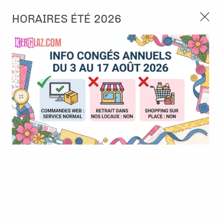
3, rue de Tasmanie 44115 Basse Goulaine
HORAIRES ÉTÉ 2026
Continuer sans accepter
PORT OFFERT À PARTIR DE 49 €
Nous autorisez-vous à utiliser vos
02 52 10 57 10
CONTACT
cookies ?
Ils nous seront utiles pour :
0
Améliorer l'interface et les fonctionnalités du site
Mesurer les campagnes marketing et proposer des
Accueil
>
Papier et Matière
>
Papier scrap imprimé
>
Papier -
mises à jour sur nos produits
Figurines de Lisa - Magie des fleurs - Alexandra Renke
Gérer l'authentification et surveiller les erreurs
techniques
Certains cookies sont nécessaires à des fins techniques, ils sont donc dispensés
de consentement. D'autres, non obligatoires, peuvent être utilisés pour la
personnalisation des annonces et du contenu, la mesure des annonces et du
contenu, la connaissance de l'audience et le développement de produits, les
données de géolocalisation précises et l'identification par le balayage de l'appareil,
le stockage et/ou l'accès aux informations sur un appareil. Si vous donnez votre
consentement, celui-ci sera valable sur l’ensemble des sous-domaines de Kerglaz.
Vous disposez de la possibilité de retirer votre consentement à tout moment en
cliquant sur le widget en bas à droite de la page. Pour en savoir plus, consulter
notre politique de cookie.