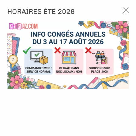
3, rue de Tasmanie 44115 Basse Goulaine
HORAIRES ÉTÉ 2026
Continuer sans accepter
PORT OFFERT À PARTIR DE 49 €
Nous autorisez-vous à utiliser vos
02 52 10 57 10
CONTACT
cookies ?
Ils nous seront utiles pour :
0
Améliorer l'interface et les fonctionnalités du site
Mesurer les campagnes marketing et proposer des
Accueil
>
Papier et Matière
>
Papier scrap faux uni
>
Papier faux
mises à jour sur nos produits
uni - Pura Vida BTB 09 "Bleu ciel" - Pura Vida - Ateliers de Karine
Gérer l'authentification et surveiller les erreurs
techniques
Certains cookies sont nécessaires à des fins techniques, ils sont donc dispensés
de consentement. D'autres, non obligatoires, peuvent être utilisés pour la
personnalisation des annonces et du contenu, la mesure des annonces et du
contenu, la connaissance de l'audience et le développement de produits, les
données de géolocalisation précises et l'identification par le balayage de l'appareil,
le stockage et/ou l'accès aux informations sur un appareil. Si vous donnez votre
consentement, celui-ci sera valable sur l’ensemble des sous-domaines de Kerglaz.
Vous disposez de la possibilité de retirer votre consentement à tout moment en
cliquant sur le widget en bas à droite de la page. Pour en savoir plus, consulter
notre politique de cookie.