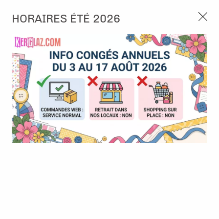
3, rue de Tasmanie 44115 Basse Goulaine
HORAIRES ÉTÉ 2026
Continuer sans accepter
PORT OFFERT À PARTIR DE 49 €
Nous autorisez-vous à utiliser vos
02 52 10 57 10
CONTACT
cookies ?
Ils nous seront utiles pour :
0
Améliorer l'interface et les fonctionnalités du site
Mesurer les campagnes marketing et proposer des
Accueil
>
Papier et Matière
>
Papier scrap imprimé
>
Papier -
mises à jour sur nos produits
Explore - 04
Gérer l'authentification et surveiller les erreurs
techniques
BONNE AFFAIRE
-
50
%
Certains cookies sont nécessaires à des fins techniques, ils sont donc dispensés
de consentement. D'autres, non obligatoires, peuvent être utilisés pour la
personnalisation des annonces et du contenu, la mesure des annonces et du
contenu, la connaissance de l'audience et le développement de produits, les
données de géolocalisation précises et l'identification par le balayage de l'appareil,
le stockage et/ou l'accès aux informations sur un appareil. Si vous donnez votre
consentement, celui-ci sera valable sur l’ensemble des sous-domaines de Kerglaz.
Vous disposez de la possibilité de retirer votre consentement à tout moment en
cliquant sur le widget en bas à droite de la page. Pour en savoir plus, consulter
notre politique de cookie.