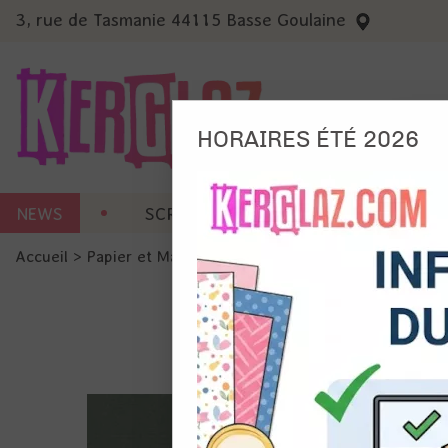
3, rue de Tasmanie 44115 Basse Goulaine
HORAIRES ÉTÉ 2026
Nous
NEWS
SCRAP CARTERIE
MACHINES 
Ils no
Accueil
>
Papier et Matière
>
Papier scrap uni
>
Papier card
Amé
Mes
pro
Gér
Certains 
obligatoi
et du con
précises 
Si vous 
disposez 
de la pag