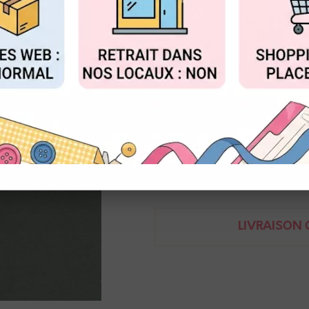
Réf. :
KG-SC41
FIGURER
ACCEPTER T
Papier cardstock 30 x 30 cm
240g
Un côté lisse et un côté textur
Demande de renseignem
LIVRAISON O