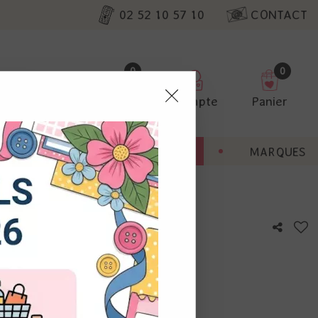
02 52 10 57 10
CONTACT
0
0
Favoris
Compte
Panier
pter
ENT
BONNES AFFAIRES
MARQUES
ur nos
rt basilic
utres, non
s annonces
calisation
otre avis !
 appareil.
laz. Vous
s à droite