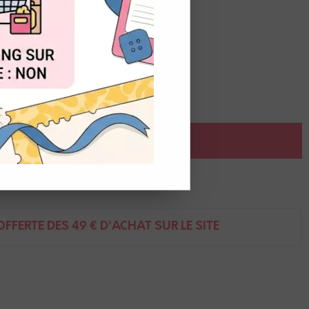
OUT
é
AJOUTER AU PANIER
ent
FFERTE DÈS 49 € D'ACHAT SUR LE SITE