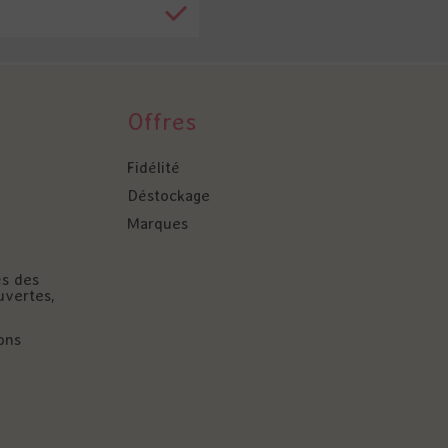
Offres
Fidélité
Déstockage
Marques
és des
uvertes,
ons