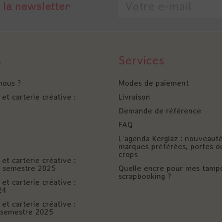
 la newsletter
s
Services
nous ?
Modes de paiement
et carterie créative :
Livraison
Demande de référence
FAQ
L'agenda Kerglaz : nouveaut
marques préférées, portes o
crops
et carterie créative :
er semestre 2025
Quelle encre pour mes tamp
scrapbooking ?
et carterie créative :
24
et carterie créative :
è semestre 2025