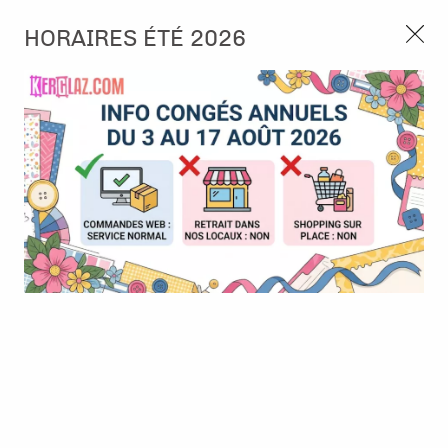
3, rue de Tasmanie 44115 Basse Goulaine
HORAIRES ÉTÉ 2026
Continuer sans accepter
PORT OFFERT À PARTIR DE 49 €
Nous autorisez-vous à utiliser vos
02 52 10 57 10
CONTACT
cookies ?
Ils nous seront utiles pour :
0
Améliorer l'interface et les fonctionnalités du site
Mesurer les campagnes marketing et proposer des
Accueil
>
Papier et Matière
>
Papier scrap faux uni
>
Papier Back
mises à jour sur nos produits
to Basics - Culture sud - Bleu Azur - Les Ateliers de Karine
Gérer l'authentification et surveiller les erreurs
techniques
Certains cookies sont nécessaires à des fins techniques, ils sont donc dispensés
de consentement. D'autres, non obligatoires, peuvent être utilisés pour la
personnalisation des annonces et du contenu, la mesure des annonces et du
contenu, la connaissance de l'audience et le développement de produits, les
données de géolocalisation précises et l'identification par le balayage de l'appareil,
le stockage et/ou l'accès aux informations sur un appareil. Si vous donnez votre
consentement, celui-ci sera valable sur l’ensemble des sous-domaines de Kerglaz.
Vous disposez de la possibilité de retirer votre consentement à tout moment en
cliquant sur le widget en bas à droite de la page. Pour en savoir plus, consulter
notre politique de cookie.