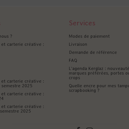
s
Services
nous ?
Modes de paiement
et carterie créative :
Livraison
Demande de référence
FAQ
L'agenda Kerglaz : nouveaut
marques préférées, portes o
crops
et carterie créative :
er semestre 2025
Quelle encre pour mes tamp
scrapbooking ?
et carterie créative :
24
et carterie créative :
è semestre 2025