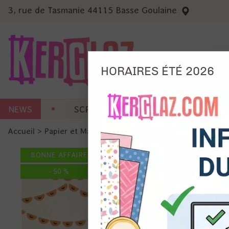
3, rue de Tasmanie 44115 Basse Goulaine
HORAIRES ÉTÉ 2026
Nous
NEWS
SCRAP CARTERIE
MACHINES 
Ils no
Accueil
>
Papier et Matière
>
Papier scrap imprimé
>
Papier
Amé
Mes
BONNE AFFAIRE
pro
Gér
-
50
%
Certains 
obligatoi
et du con
précises 
Si vous 
disposez 
de la pag