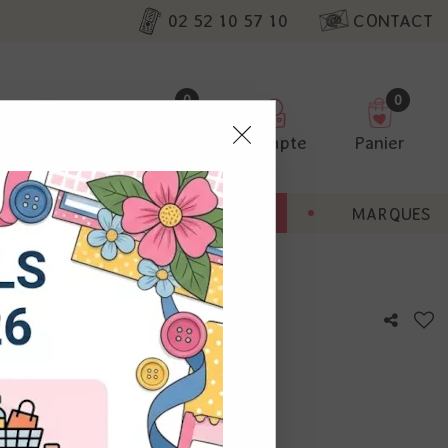
02 52 10 57 10
CONTACT
0
0
Favoris
Compte
Panier
pter
ENT
BONNES AFFAIRES
MARQUES
ur nos
utres, non
s annonces
calisation
otre avis !
 appareil.
laz. Vous
s à droite