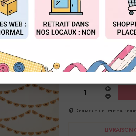
au lieu 
Valable jusqu'à épuisemen
FIGURER
ACCEPTER T
Réf. :
680251
Crate paper
papier scrapbooking
recto-verso; 30 x 30 cm
fanions rosaces en guirlande o
Demande de renseignem
LIVRAISON O