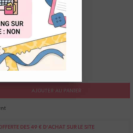
de
1,10
€
t du stock
OUT
ranges
AJOUTER AU PANIER
ent
FFERTE DÈS 49 € D'ACHAT SUR LE SITE