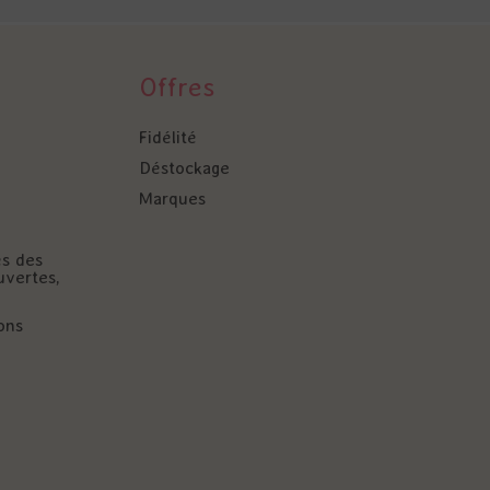
Offres
Fidélité
Déstockage
Marques
és des
uvertes,
ons