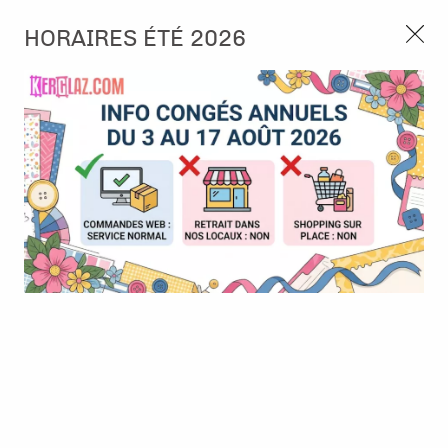
3, rue de Tasmanie 44115 Basse Goulaine
HORAIRES ÉTÉ 2026
Continuer sans accepter
PORT OFFERT À PARTIR DE 49 €
Nous autorisez-vous à utiliser vos
02 52 10 57 10
CONTACT
cookies ?
Ils nous seront utiles pour :
0
Améliorer l'interface et les fonctionnalités du site
Mesurer les campagnes marketing et proposer des
Accueil
>
Papier et Matière
>
Papier scrap imprimé
>
Papier - A
mises à jour sur nos produits
round affair - Centred dots halftone sandbeige
Gérer l'authentification et surveiller les erreurs
techniques
Certains cookies sont nécessaires à des fins techniques, ils sont donc dispensés
de consentement. D'autres, non obligatoires, peuvent être utilisés pour la
personnalisation des annonces et du contenu, la mesure des annonces et du
contenu, la connaissance de l'audience et le développement de produits, les
données de géolocalisation précises et l'identification par le balayage de l'appareil,
le stockage et/ou l'accès aux informations sur un appareil. Si vous donnez votre
consentement, celui-ci sera valable sur l’ensemble des sous-domaines de Kerglaz.
Vous disposez de la possibilité de retirer votre consentement à tout moment en
cliquant sur le widget en bas à droite de la page. Pour en savoir plus, consulter
notre politique de cookie.