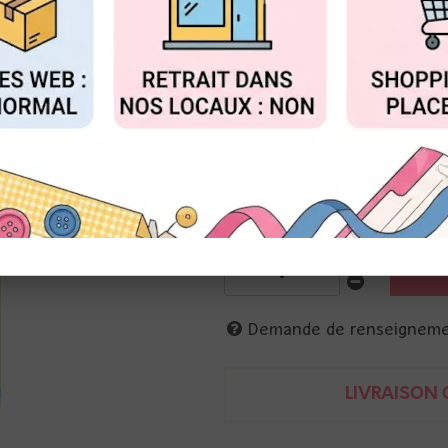
Réf. :
PK9200
FIGURER
ACCEPTER T
Pad de papiers unis recto-vers
8 couleurs - 16 feuilles
15 x 30 cm
250g
thème : printemps - couleurs p
Demande de renseignem
LIVRAISON O