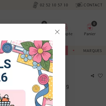
02 52 10 57 10
CONTACT
0
0
Favoris
Compte
Panier
pter
ENT
BONNES AFFAIRES
MARQUES
ur nos
k 15x30 unis - Hello Spring
utres, non
s annonces
calisation
otre avis !
 appareil.
laz. Vous
s à droite