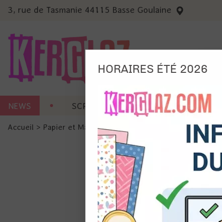
3, rue de Tasmanie 44115 Basse Goulaine
HORAIRES ÉTÉ 2026
Nous
NEWS
SCRAP CARTERIE
MACHINES 
Ils no
Accueil
>
Papier et Matière
>
Papiers en collection
>
Paper 
Amé
Mes
pro
Gér
Certains 
obligatoi
et du con
précises 
Si vous 
disposez 
de la pag