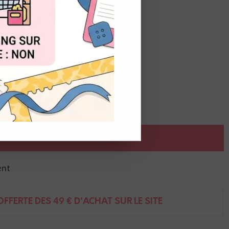
OUT
o
astels - enfant
AJOUTER AU PANIER
ent
FFERTE DÈS 49 € D'ACHAT SUR LE SITE