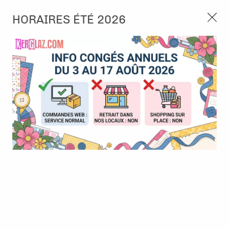
3, rue de Tasmanie 44115 Basse Goulaine
HORAIRES ÉTÉ 2026
Continuer sans accepter
PORT OFFERT À PARTIR DE 49 €
Nous autorisez-vous à utiliser vos
02 52 10 57 10
CONTACT
cookies ?
Ils nous seront utiles pour :
0
Améliorer l'interface et les fonctionnalités du site
Mesurer les campagnes marketing et proposer des
Accueil
>
Outillage
>
Rangement Scrap bidules+
>
Mini Distress
mises à jour sur nos produits
Ink Storage - Rangement mini encreurs - Ranger
Gérer l'authentification et surveiller les erreurs
techniques
Certains cookies sont nécessaires à des fins techniques, ils sont donc dispensés
de consentement. D'autres, non obligatoires, peuvent être utilisés pour la
personnalisation des annonces et du contenu, la mesure des annonces et du
contenu, la connaissance de l'audience et le développement de produits, les
données de géolocalisation précises et l'identification par le balayage de l'appareil,
le stockage et/ou l'accès aux informations sur un appareil. Si vous donnez votre
consentement, celui-ci sera valable sur l’ensemble des sous-domaines de Kerglaz.
Vous disposez de la possibilité de retirer votre consentement à tout moment en
cliquant sur le widget en bas à droite de la page. Pour en savoir plus, consulter
notre politique de cookie.