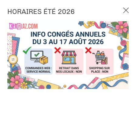
3, rue de Tasmanie 44115 Basse Goulaine
HORAIRES ÉTÉ 2026
Continuer sans accepter
PORT OFFERT À PARTIR DE 49 €
Nous autorisez-vous à utiliser vos
02 52 10 57 10
CONTACT
cookies ?
Ils nous seront utiles pour :
0
Améliorer l'interface et les fonctionnalités du site
Mesurer les campagnes marketing et proposer des
Accueil
>
Die (Matrice de découpe)
>
Die format standard
>
Mini
mises à jour sur nos produits
die - Suitcase
Gérer l'authentification et surveiller les erreurs
techniques
BONNE AFFAIRE
-
30
%
Certains cookies sont nécessaires à des fins techniques, ils sont donc dispensés
de consentement. D'autres, non obligatoires, peuvent être utilisés pour la
personnalisation des annonces et du contenu, la mesure des annonces et du
contenu, la connaissance de l'audience et le développement de produits, les
données de géolocalisation précises et l'identification par le balayage de l'appareil,
le stockage et/ou l'accès aux informations sur un appareil. Si vous donnez votre
consentement, celui-ci sera valable sur l’ensemble des sous-domaines de Kerglaz.
Vous disposez de la possibilité de retirer votre consentement à tout moment en
cliquant sur le widget en bas à droite de la page. Pour en savoir plus, consulter
notre politique de cookie.