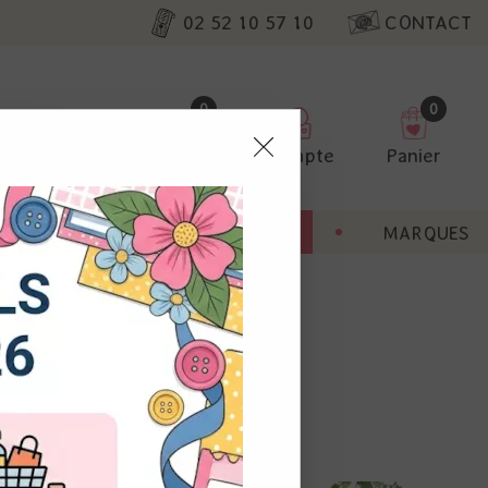
02 52 10 57 10
CONTACT
0
0
Favoris
Compte
Panier
pter
ENT
BONNES AFFAIRES
MARQUES
ur nos
 douces.
Design studio Asuka.
utres, non
s annonces
2
calisation
 appareil.
laz. Vous
s à droite