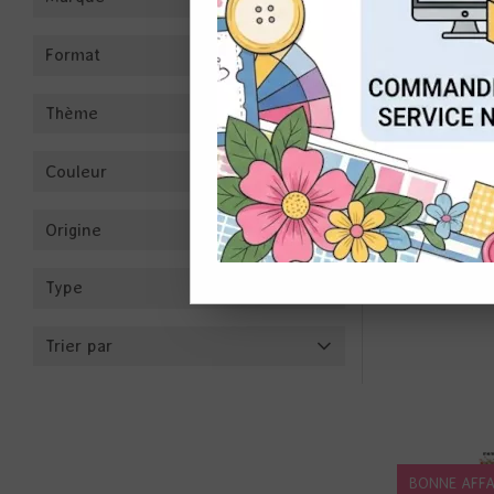
Format
CON
Thème
Couleur
Origine
COLLECT
Type
Trier par
BONNE AFFA