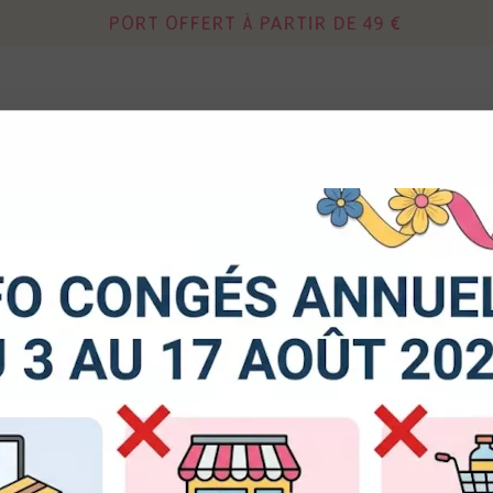
PORT OFFERT À PARTIR DE 49 €
Continuer sans acce
 autorisez-vous à utiliser vos cookies ?
DIES
MIXED MEDIA
OUTILS - RANGEM
us seront utiles pour :
liorer l'interface et les fonctionnalités du site
urer les campagnes marketing et proposer des mises à jour s
MEMORY PLACE : KAWAII PAPERS
duits
er l'authentification et surveiller les erreurs techniques
rs
"kawaii"
d'une esthétique délicate employant des couleurs
cookies sont nécessaires à des fins techniques, ils sont donc dispensés de consentement. D'a
res, peuvent être utilisés pour la personnalisation des annonces et du contenu, la mesure de
32 articles sur
3
tenu, la connaissance de l'audience et le développement de produits, les données de géolo
et l'identification par le balayage de l'appareil, le stockage et/ou l'accès aux informations sur un
donnez votre consentement, celui-ci sera valable sur l’ensemble des sous-domaines de Kerg
de la possibilité de retirer votre consentement à tout moment en cliquant sur le widget en ba
e. Pour en savoir plus, consulter notre politique de cookie.