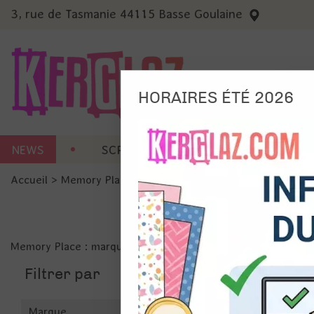
3, rue de Tasmanie 44115 Basse Goulaine
HORAIRES ÉTÉ 2026
Nous
NEWS
SCRAP CARTERIE
MACHINES 
Ils no
Accueil
>
Memory Place
Amé
Mes
pro
Gér
Memory Place : marque japonaise spécialisée dans les
papie
Certains 
obligatoi
Filtrer par
et du con
précises 
Si vous 
disposez 
Marque
de la pag