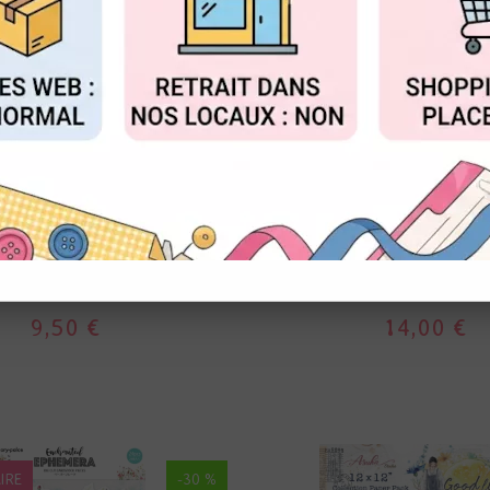
FIGURER
ACCEPTER T
MEMORY PLACE
MEMORY PLACE
ION - PLAY! - CARTES -
COLLECTION - SO S
MEMORY PLACE
MEMORY PLAC
9,50 €
14,00 €
IRE
-30 %