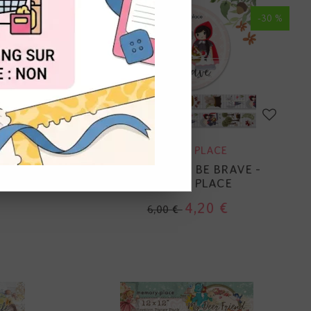
BONNE AFFAIRE
-30 %
OUT
MEMORY PLACE
WEET -
WASHI TAPE - BE BRAVE -
E
MEMORY PLACE
4,20 €
6,00 €