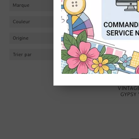
Marque
CON
Couleur
Origine
Trier par
MAGICAL
VINTAG
GYPSY 