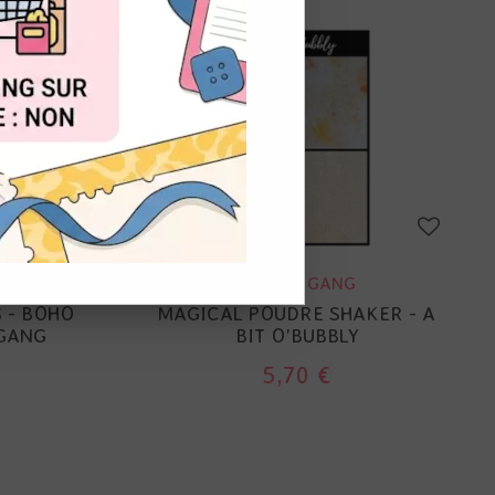
OUT
LINDY'S GANG
ER 2.0 -
 - BOHO
MAGICAL POUDRE SHAKER - A
 GANG
BIT O'BUBBLY
5,70 €