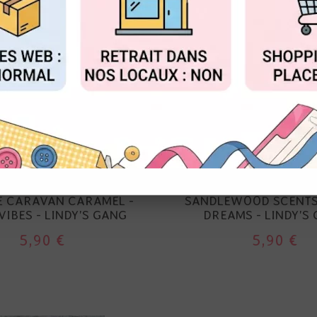
FIGURER
ACCEPTER T
LINDY'S GANG
LINDY'S GANG
 POUDRE SHAKER 2.0 -
MAGICAL POUDRE SHAK
E CARAVAN CARAMEL -
SANDLEWOOD SCENTS
VIBES - LINDY'S GANG
DREAMS - LINDY'S
5,90 €
5,90 €