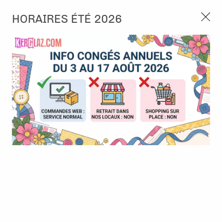
3, rue de Tasmanie 44115 Basse Goulaine
HORAIRES ÉTÉ 2026
Continuer sans accepter
PORT OFFERT À PARTIR DE 49 €
Nous autorisez-vous à utiliser vos
02 52 10 57 10
CONTACT
cookies ?
Ils nous seront utiles pour :
0
Améliorer l'interface et les fonctionnalités du site
Mesurer les campagnes marketing et proposer des
Accueil
>
Album & Objet
>
Project Life
>
Lame de Rechange pour
mises à jour sur nos produits
Massicots - Project life
Gérer l'authentification et surveiller les erreurs
techniques
BONNE AFFAIRE
-
50
%
Certains cookies sont nécessaires à des fins techniques, ils sont donc dispensés
de consentement. D'autres, non obligatoires, peuvent être utilisés pour la
personnalisation des annonces et du contenu, la mesure des annonces et du
contenu, la connaissance de l'audience et le développement de produits, les
données de géolocalisation précises et l'identification par le balayage de l'appareil,
le stockage et/ou l'accès aux informations sur un appareil. Si vous donnez votre
consentement, celui-ci sera valable sur l’ensemble des sous-domaines de Kerglaz.
Vous disposez de la possibilité de retirer votre consentement à tout moment en
cliquant sur le widget en bas à droite de la page. Pour en savoir plus, consulter
notre politique de cookie.