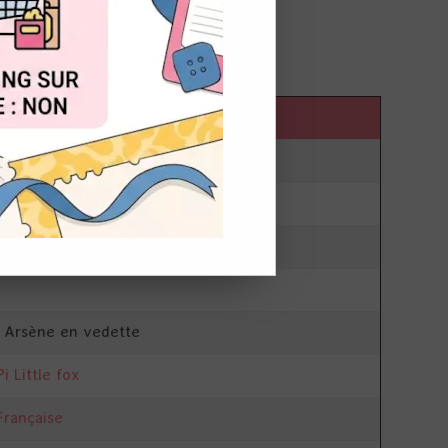
OUT
lick and collect)
d Flowers
t Arsène en vedette
i Little fox
Française