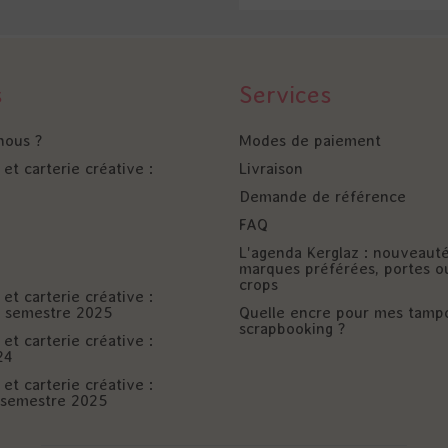
s
Services
nous ?
Modes de paiement
et carterie créative :
Livraison
Demande de référence
FAQ
L'agenda Kerglaz : nouveaut
marques préférées, portes o
crops
et carterie créative :
er semestre 2025
Quelle encre pour mes tamp
scrapbooking ?
et carterie créative :
24
et carterie créative :
è semestre 2025