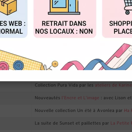
t traitées en continu
FIGURER
ACCEPTER T
és au public (pas de visite, pas de retraits en c
Description
Collection Le chant des dunes par les
Chou an
Collection Pura Vida par les
ateliers de Karine
Nouveautés
l'Encre et L'image
: avec Lison e
Nouvelle collection Un été à Avonlea par
Ha P
La suite de Sunset et paillettes par
La Petite 