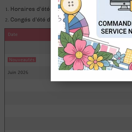
Horaires d'été : les commandes internet son
CON
Congés d'été du 01/08 au 14/08 : locaux ferm
Date
Nouveautés
Juin 2026