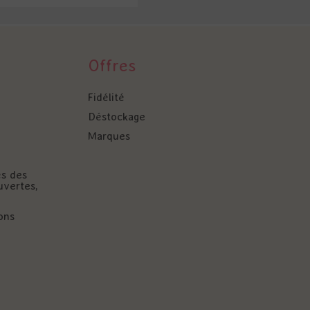
Offres
Fidélité
Déstockage
Marques
és des
uvertes,
ons