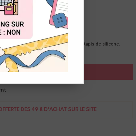
de
4,00
€
t du stock
OUT
 vous le souhaitez sur votre projet.
machines de coupe, s'utilise avec le tapis de silicone.
AJOUTER AU PANIER
ent
FFERTE DÈS 49 € D'ACHAT SUR LE SITE