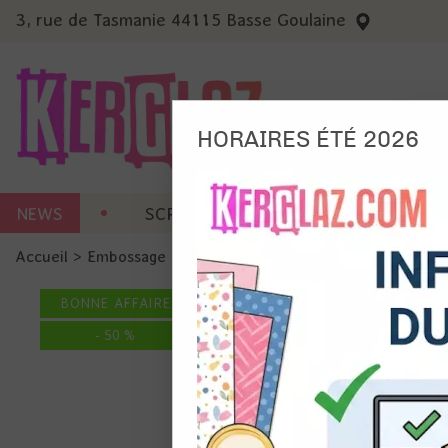
3, rue de Tasmanie 44115 Basse Goulaine
HORAIRES ÉTÉ 2026
Nous
NEWS
SCRAP CARTERIE
MACHINES 
Ils no
Accueil
>
Embossage
>
KiEmboss
>
Ki'Emboss -Souvenir
Amé
Mes
BONNE AFFAIRE
pro
Gér
-
50
%
Certains 
obligatoi
et du con
précises 
Si vous 
disposez 
de la pag