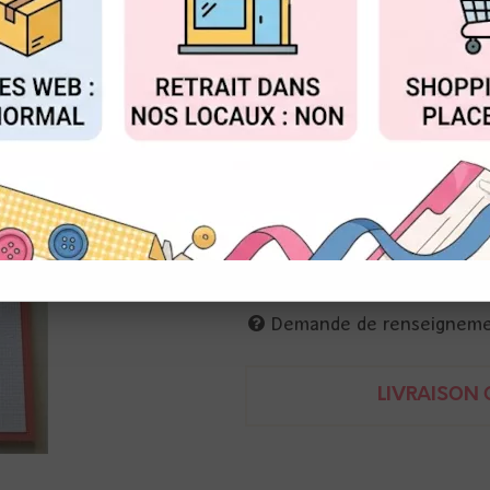
au lieu 
Valable jusqu'à épuisemen
FIGURER
ACCEPTER T
Réf. :
KG_KIE_SOUVENIR
Pour embosser, ou débosser, où
7,5 cm
Compatible avec l'ensemble des 
Kerglaz
Demande de renseignem
LIVRAISON O