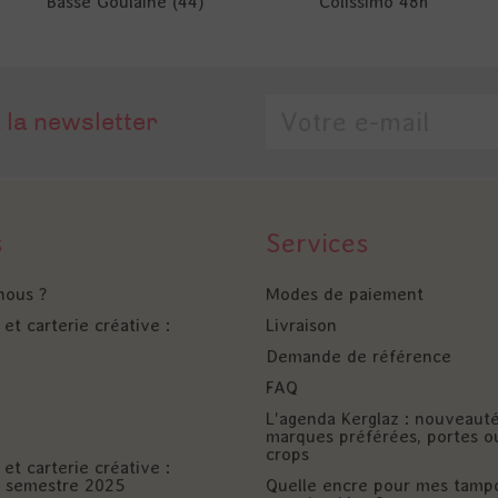
Basse Goulaine (44)
Colissimo 48h
 la newsletter
s
Services
nous ?
Modes de paiement
et carterie créative :
Livraison
Demande de référence
FAQ
L'agenda Kerglaz : nouveaut
marques préférées, portes o
crops
et carterie créative :
er semestre 2025
Quelle encre pour mes tamp