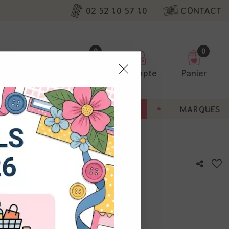
02 52 10 57 10
CONTACT
0
0
Favoris
Compte
Panier
pter
ENT
BONNES AFFAIRES
MARQUES
ur nos
utres, non
s annonces
calisation
otre avis !
 appareil.
laz. Vous
s à droite