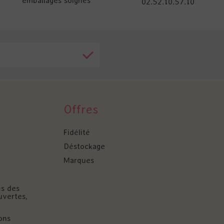
emballages soignés
02.52.10.57.10
Offres
Fidélité
Déstockage
Marques
és des
uvertes,
ons