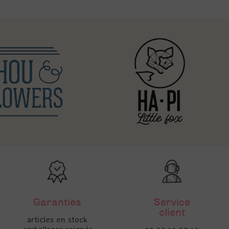
Garanties
Service
client
articles en stock