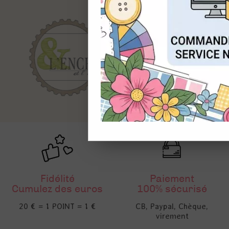
CON
Fidélité
Paiement
Cumulez des euros
100% sécurisé
20 € = 1 POINT = 1 €
CB, Paypal, Chèque,
virement