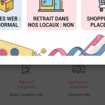
FIGURER
ACCEPTER T
Retrait
Livraison
magasin
express
Basse Goulaine (44)
Colissimo 48h