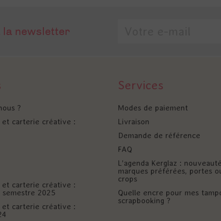
 la newsletter
s
Services
nous ?
Modes de paiement
et carterie créative :
Livraison
Demande de référence
FAQ
L'agenda Kerglaz : nouveaut
marques préférées, portes o
crops
et carterie créative :
er semestre 2025
Quelle encre pour mes tamp
scrapbooking ?
et carterie créative :
24