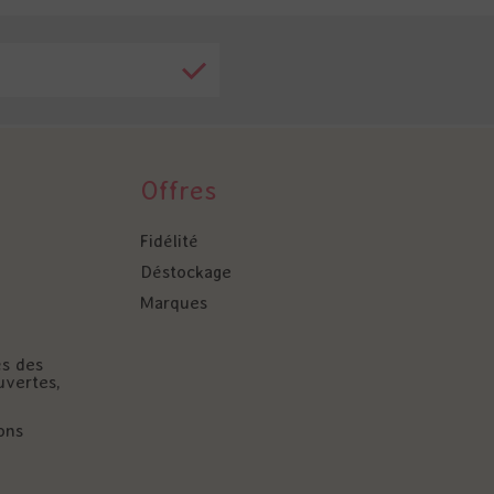
Offres
Fidélité
Déstockage
Marques
és des
uvertes,
ons