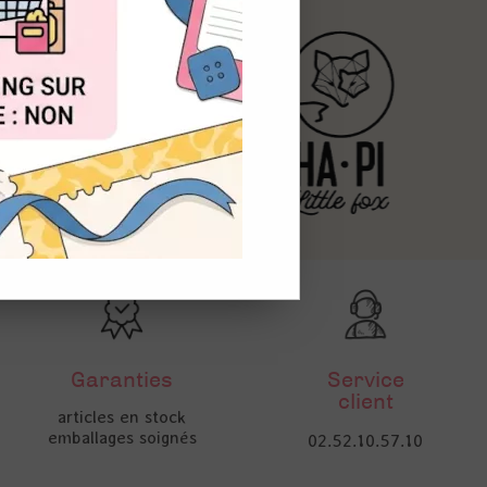
OUT
Garanties
Service
client
articles en stock
emballages soignés
02.52.10.57.10