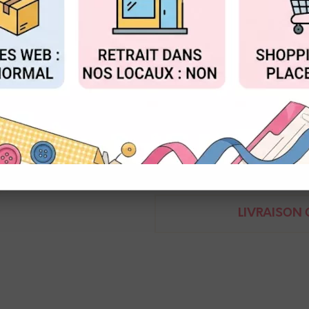
Réf. :
1050.5002.COL.60
FIGURER
ACCEPTER T
Vivant
Ficelle en coton avec fil métall
Bobine de 50m
Demande de renseignem
LIVRAISON O