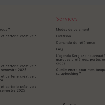
s
Services
nous ?
Modes de paiement
et carterie créative :
Livraison
Demande de référence
FAQ
L'agenda Kerglaz : nouveaut
marques préférées, portes o
crops
et carterie créative :
er semestre 2025
Quelle encre pour mes tamp
scrapbooking ?
et carterie créative :
24
et carterie créative :
è semestre 2025