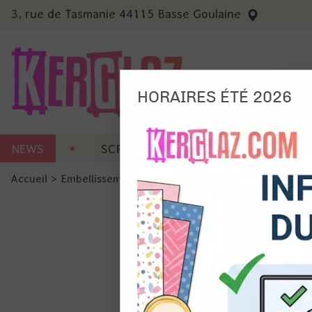
3, rue de Tasmanie 44115 Basse Goulaine
HORAIRES ÉTÉ 2026
Nous
NEWS
SCRAP CARTERIE
MACHINES 
Ils no
Accueil
>
Embellissement
>
Ruban et Ficelle
>
Ficelle en cot
Amé
Mes
pro
Gér
Certains 
obligatoi
et du con
précises 
Si vous 
disposez 
de la pag