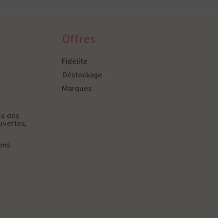
Offres
Fidélité
Déstockage
Marques
és des
uvertes,
ons