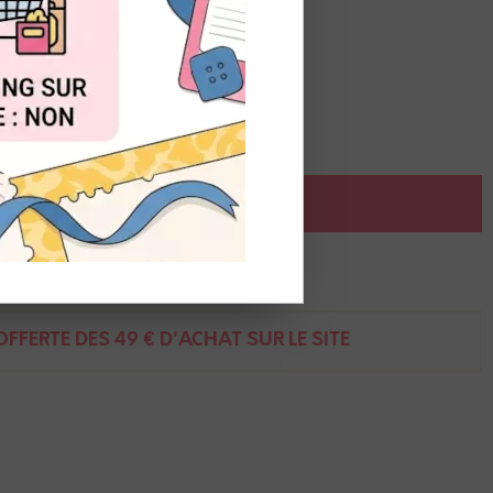
OUT
isé.
AJOUTER AU PANIER
ent
FFERTE DÈS 49 € D'ACHAT SUR LE SITE