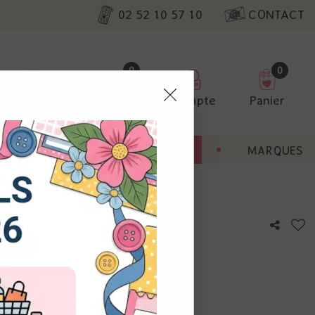
02 52 10 57 10
CONTACT
0
0
Favoris
Compte
Panier
pter
ENT
BONNES AFFAIRES
MARQUES
ur nos
ve clair / Or
utres, non
s annonces
calisation
otre avis !
 appareil.
laz. Vous
s à droite