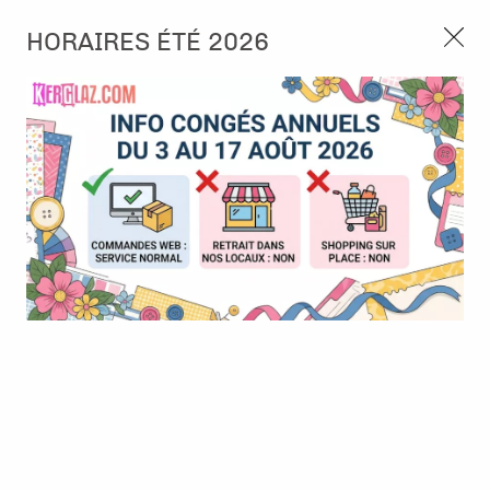
3, rue de Tasmanie 44115 Basse Goulaine
HORAIRES ÉTÉ 2026
Continuer sans accepter
PORT OFFERT À PARTIR DE 49 €
Nous autorisez-vous à utiliser vos
02 52 10 57 10
CONTACT
cookies ?
Ils nous seront utiles pour :
0
Améliorer l'interface et les fonctionnalités du site
Mesurer les campagnes marketing et proposer des
Accueil
>
Embellissement
>
Ruban et Ficelle
>
Ficelle en coton -
mises à jour sur nos produits
Moutarde / Or
Gérer l'authentification et surveiller les erreurs
techniques
Certains cookies sont nécessaires à des fins techniques, ils sont donc dispensés
de consentement. D'autres, non obligatoires, peuvent être utilisés pour la
personnalisation des annonces et du contenu, la mesure des annonces et du
contenu, la connaissance de l'audience et le développement de produits, les
données de géolocalisation précises et l'identification par le balayage de l'appareil,
le stockage et/ou l'accès aux informations sur un appareil. Si vous donnez votre
consentement, celui-ci sera valable sur l’ensemble des sous-domaines de Kerglaz.
Vous disposez de la possibilité de retirer votre consentement à tout moment en
cliquant sur le widget en bas à droite de la page. Pour en savoir plus, consulter
notre politique de cookie.