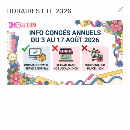
3, rue de Tasmanie 44115 Basse Goulaine
HORAIRES ÉTÉ 2026
Continuer sans accepter
PORT OFFERT À PARTIR DE 49 €
Nous autorisez-vous à utiliser vos
02 52 10 57 10
CONTACT
cookies ?
Ils nous seront utiles pour :
0
Améliorer l'interface et les fonctionnalités du site
Mesurer les campagnes marketing et proposer des
Accueil
>
Embellissement
>
Ruban et Ficelle
>
Ficelle bicolore
mises à jour sur nos produits
Argent
Gérer l'authentification et surveiller les erreurs
techniques
Certains cookies sont nécessaires à des fins techniques, ils sont donc dispensés
de consentement. D'autres, non obligatoires, peuvent être utilisés pour la
personnalisation des annonces et du contenu, la mesure des annonces et du
contenu, la connaissance de l'audience et le développement de produits, les
données de géolocalisation précises et l'identification par le balayage de l'appareil,
le stockage et/ou l'accès aux informations sur un appareil. Si vous donnez votre
consentement, celui-ci sera valable sur l’ensemble des sous-domaines de Kerglaz.
Vous disposez de la possibilité de retirer votre consentement à tout moment en
cliquant sur le widget en bas à droite de la page. Pour en savoir plus, consulter
notre politique de cookie.