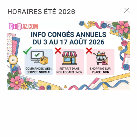
3, rue de Tasmanie 44115 Basse Goulaine
HORAIRES ÉTÉ 2026
Continuer sans accepter
PORT OFFERT À PARTIR DE 49 €
Nous autorisez-vous à utiliser vos
02 52 10 57 10
CONTACT
cookies ?
Ils nous seront utiles pour :
0
Améliorer l'interface et les fonctionnalités du site
Mesurer les campagnes marketing et proposer des
Accueil
>
Papier et Matière
>
Papiers paillettes
>
Feuille paillettes
mises à jour sur nos produits
autocollante - Dark Gold - Mordoré
Gérer l'authentification et surveiller les erreurs
techniques
Certains cookies sont nécessaires à des fins techniques, ils sont donc dispensés
de consentement. D'autres, non obligatoires, peuvent être utilisés pour la
personnalisation des annonces et du contenu, la mesure des annonces et du
contenu, la connaissance de l'audience et le développement de produits, les
données de géolocalisation précises et l'identification par le balayage de l'appareil,
le stockage et/ou l'accès aux informations sur un appareil. Si vous donnez votre
consentement, celui-ci sera valable sur l’ensemble des sous-domaines de Kerglaz.
Vous disposez de la possibilité de retirer votre consentement à tout moment en
cliquant sur le widget en bas à droite de la page. Pour en savoir plus, consulter
notre politique de cookie.