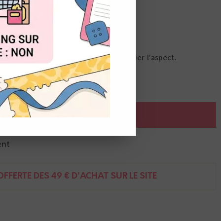
OUT
a brillance à vos encres alcool.
ées aux encres alcool pour en modifier l'aspect.
AJOUTER AU PANIER
ent
FFERTE DÈS 49 € D'ACHAT SUR LE SITE