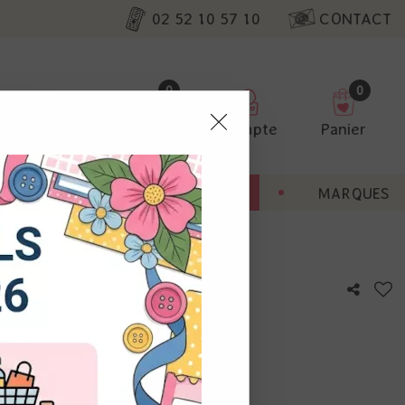
02 52 10 57 10
CONTACT
0
0
Favoris
Compte
Panier
pter
ENT
BONNES AFFAIRES
MARQUES
ur nos
 Sterling
utres, non
s annonces
calisation
otre avis !
 appareil.
laz. Vous
s à droite