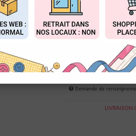
Réf. :
TAA71846
FIGURER
ACCEPTER T
Ranger
Les encres Alloy apportent de l
Ces encres peuvent être mélang
14 ml
789541071846
Demande de renseignem
LIVRAISON O