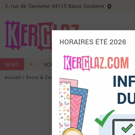
3, rue de Tasmanie 44115 Basse Goulaine
HORAIRES ÉTÉ 2026
Nous
NEWS
SCRAP CARTERIE
MACHINES 
Ils no
Accueil
>
Encre & Couleur
>
Encre Alcool
>
Encre alcool - A
Amé
Mes
pro
Gér
Certains 
obligatoi
et du con
précises 
Si vous 
disposez 
de la pag