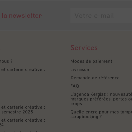
 la newsletter
s
Services
nous ?
Modes de paiement
et carterie créative :
Livraison
Demande de référence
FAQ
L'agenda Kerglaz : nouveaut
marques préférées, portes o
crops
et carterie créative :
er semestre 2025
Quelle encre pour mes tamp
scrapbooking ?
et carterie créative :
24