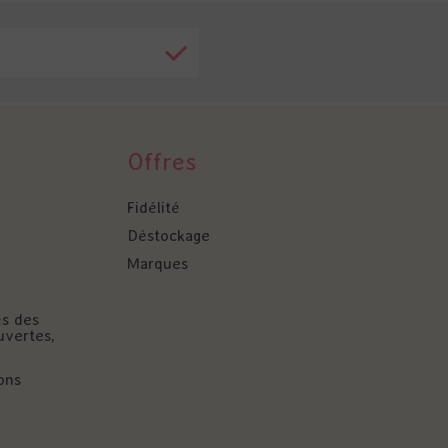
Offres
Fidélité
Déstockage
Marques
és des
uvertes,
ons