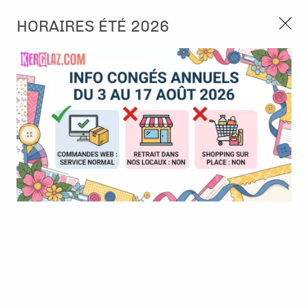
3, rue de Tasmanie 44115 Basse Goulaine
HORAIRES ÉTÉ 2026
Continuer sans accepter
PORT OFFERT À PARTIR DE 49 €
Nous autorisez-vous à utiliser vos
02 52 10 57 10
CONTACT
cookies ?
Ils nous seront utiles pour :
0
Améliorer l'interface et les fonctionnalités du site
Mesurer les campagnes marketing et proposer des
Accueil
>
Die (Matrice de découpe)
>
Die et tampon associés
>
mises à jour sur nos produits
Duo die-tampon clear : Coucou - DIY and Cie - Tout ce qui compte
Gérer l'authentification et surveiller les erreurs
techniques
Certains cookies sont nécessaires à des fins techniques, ils sont donc dispensés
de consentement. D'autres, non obligatoires, peuvent être utilisés pour la
personnalisation des annonces et du contenu, la mesure des annonces et du
contenu, la connaissance de l'audience et le développement de produits, les
données de géolocalisation précises et l'identification par le balayage de l'appareil,
le stockage et/ou l'accès aux informations sur un appareil. Si vous donnez votre
consentement, celui-ci sera valable sur l’ensemble des sous-domaines de Kerglaz.
Vous disposez de la possibilité de retirer votre consentement à tout moment en
cliquant sur le widget en bas à droite de la page. Pour en savoir plus, consulter
notre politique de cookie.