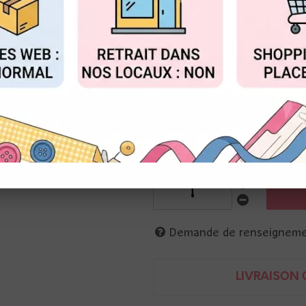
Réf. :
TSO67757
FIGURER
ACCEPTER T
Ranger
Encre couvrante, opaque, en s
Permet de créer des fonds mêm
Missibles entre elles, réactives 
Agiter avant utilisation.
57 ml
789541067757
Demande de renseignem
LIVRAISON O