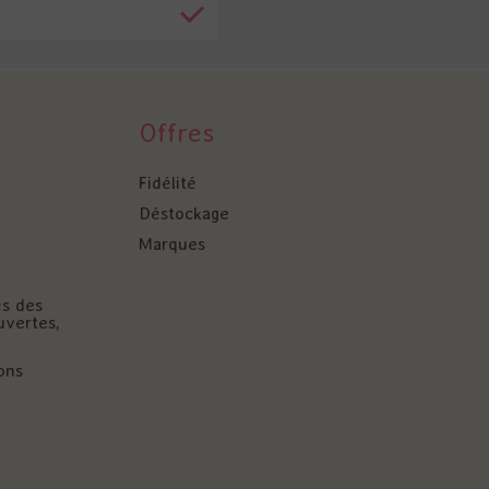
Offres
Fidélité
Déstockage
Marques
és des
uvertes,
ons