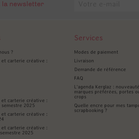
 la newsletter
s
Services
nous ?
Modes de paiement
et carterie créative :
Livraison
Demande de référence
FAQ
L'agenda Kerglaz : nouveaut
marques préférées, portes o
crops
et carterie créative :
er semestre 2025
Quelle encre pour mes tamp
scrapbooking ?
et carterie créative :
24
et carterie créative :
è semestre 2025