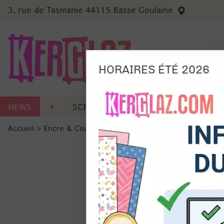
3, rue de Tasmanie 44115 Basse Goulaine
HORAIRES ÉTÉ 2026
Nous
NEWS
SCRAP CARTERIE
MACHINES 
Ils no
Accueil
>
Encre & Couleur
>
Spray
>
Distress Oxide Spray -
Amé
Mes
pro
Gér
Certains 
obligatoi
et du con
précises 
Si vous 
disposez 
de la pag