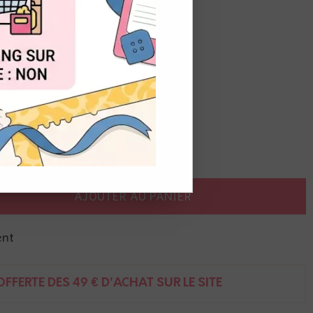
OUT
pray.
e sur papiers foncés.
à l'eau.
AJOUTER AU PANIER
ent
FFERTE DÈS 49 € D'ACHAT SUR LE SITE