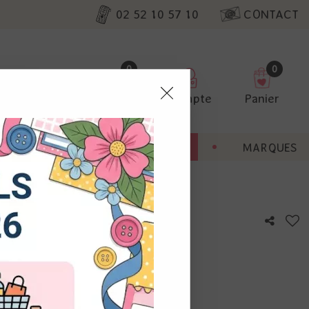
02 52 10 57 10
CONTACT
0
0
Favoris
Compte
Panier
pter
ENT
BONNES AFFAIRES
MARQUES
ur nos
 - Milled Lavender
utres, non
s annonces
calisation
otre avis !
 appareil.
laz. Vous
s à droite