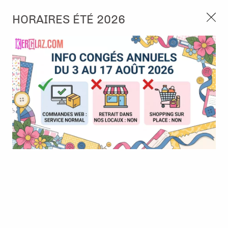
3, rue de Tasmanie 44115 Basse Goulaine
HORAIRES ÉTÉ 2026
Continuer sans accepter
PORT OFFERT À PARTIR DE 49 €
Nous autorisez-vous à utiliser vos
02 52 10 57 10
CONTACT
cookies ?
Ils nous seront utiles pour :
0
Améliorer l'interface et les fonctionnalités du site
Mesurer les campagnes marketing et proposer des
Accueil
>
Die (Matrice de découpe)
>
Die format standard
>
Dies -
mises à jour sur nos produits
Tags et chiffres - Arden Creative Studio
Gérer l'authentification et surveiller les erreurs
techniques
Certains cookies sont nécessaires à des fins techniques, ils sont donc dispensés
de consentement. D'autres, non obligatoires, peuvent être utilisés pour la
personnalisation des annonces et du contenu, la mesure des annonces et du
contenu, la connaissance de l'audience et le développement de produits, les
données de géolocalisation précises et l'identification par le balayage de l'appareil,
le stockage et/ou l'accès aux informations sur un appareil. Si vous donnez votre
consentement, celui-ci sera valable sur l’ensemble des sous-domaines de Kerglaz.
Vous disposez de la possibilité de retirer votre consentement à tout moment en
cliquant sur le widget en bas à droite de la page. Pour en savoir plus, consulter
notre politique de cookie.