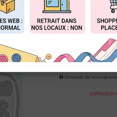
Réf. :
CCL-FR-CD992
FIGURER
ACCEPTER T
15 matrices de découpe
pour construire un épouvantail
4 x 10 cm
Demande de renseignem
LIVRAISON O