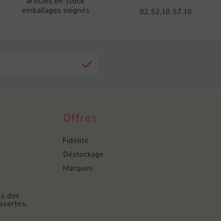
articles en stock
emballages soignés
02.52.10.57.10
Offres
Fidélité
Déstockage
Marques
és des
uvertes,