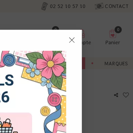
02 52 10 57 10
CONTACT
0
0
Favoris
Compte
Panier
pter
ENT
BONNES AFFAIRES
MARQUES
ur nos
pouvantail
utres, non
s annonces
calisation
otre avis !
 appareil.
laz. Vous
s à droite