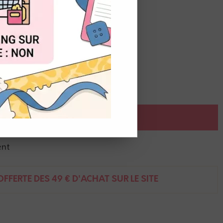
OUT
, fermier conducteur du tracteur
AJOUTER AU PANIER
ent
FFERTE DÈS 49 € D'ACHAT SUR LE SITE