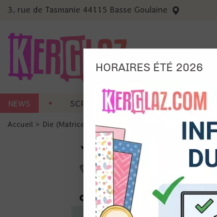
3, rue de Tasmanie 44115 Basse Goulaine
HORAIRES ÉTÉ 2026
Nous
NEWS
SCRAP CARTERIE
MACHINES 
Ils no
Accueil
>
Die (Matrice de découpe)
>
Die format standard
Amé
Mes
pro
Gér
Certains 
obligatoi
et du con
précises 
Si vous 
disposez 
de la pag