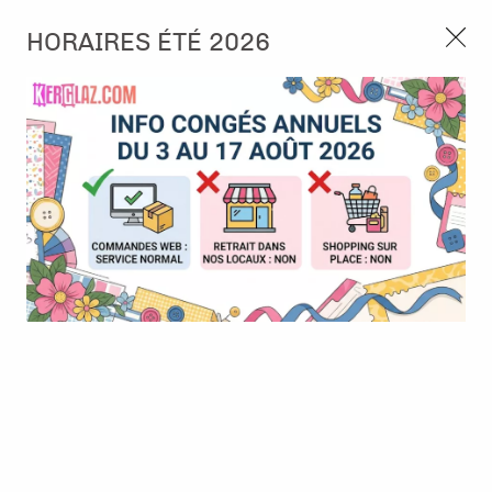
3, rue de Tasmanie 44115 Basse Goulaine
HORAIRES ÉTÉ 2026
Continuer sans accepter
PORT OFFERT À PARTIR DE 49 €
Nous autorisez-vous à utiliser vos
02 52 10 57 10
CONTACT
cookies ?
Ils nous seront utiles pour :
0
Améliorer l'interface et les fonctionnalités du site
Mesurer les campagnes marketing et proposer des
Accueil
>
Die (Matrice de découpe)
>
Die format standard
>
Dies
mises à jour sur nos produits
Essentials - Trees - Arbres
Gérer l'authentification et surveiller les erreurs
techniques
Certains cookies sont nécessaires à des fins techniques, ils sont donc dispensés
de consentement. D'autres, non obligatoires, peuvent être utilisés pour la
personnalisation des annonces et du contenu, la mesure des annonces et du
contenu, la connaissance de l'audience et le développement de produits, les
données de géolocalisation précises et l'identification par le balayage de l'appareil,
le stockage et/ou l'accès aux informations sur un appareil. Si vous donnez votre
consentement, celui-ci sera valable sur l’ensemble des sous-domaines de Kerglaz.
Vous disposez de la possibilité de retirer votre consentement à tout moment en
cliquant sur le widget en bas à droite de la page. Pour en savoir plus, consulter
notre politique de cookie.