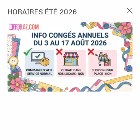
3, rue de Tasmanie 44115 Basse Goulaine
HORAIRES ÉTÉ 2026
Continuer sans accepter
PORT OFFERT À PARTIR DE 49 €
Nous autorisez-vous à utiliser vos
02 52 10 57 10
CONTACT
cookies ?
Ils nous seront utiles pour :
0
Améliorer l'interface et les fonctionnalités du site
Mesurer les campagnes marketing et proposer des
Accueil
>
Die (Matrice de découpe)
>
Die format standard
>
Dies-
mises à jour sur nos produits
Crea-Nest-Lies-XXL 121 - Ovals with small squares
Gérer l'authentification et surveiller les erreurs
techniques
Certains cookies sont nécessaires à des fins techniques, ils sont donc dispensés
de consentement. D'autres, non obligatoires, peuvent être utilisés pour la
personnalisation des annonces et du contenu, la mesure des annonces et du
contenu, la connaissance de l'audience et le développement de produits, les
données de géolocalisation précises et l'identification par le balayage de l'appareil,
le stockage et/ou l'accès aux informations sur un appareil. Si vous donnez votre
consentement, celui-ci sera valable sur l’ensemble des sous-domaines de Kerglaz.
Vous disposez de la possibilité de retirer votre consentement à tout moment en
cliquant sur le widget en bas à droite de la page. Pour en savoir plus, consulter
notre politique de cookie.