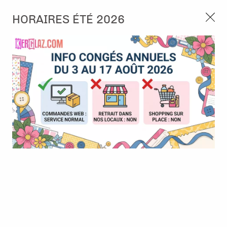
3, rue de Tasmanie 44115 Basse Goulaine
HORAIRES ÉTÉ 2026
Continuer sans accepter
PORT OFFERT À PARTIR DE 49 €
Nous autorisez-vous à utiliser vos
02 52 10 57 10
CONTACT
cookies ?
Ils nous seront utiles pour :
0
Améliorer l'interface et les fonctionnalités du site
Mesurer les campagnes marketing et proposer des
Accueil
>
Die (Matrice de découpe)
>
Die format standard
>
Dies
mises à jour sur nos produits
Bordures City/Home - Urban Stories - Ateliers de Karine
Gérer l'authentification et surveiller les erreurs
techniques
Certains cookies sont nécessaires à des fins techniques, ils sont donc dispensés
de consentement. D'autres, non obligatoires, peuvent être utilisés pour la
personnalisation des annonces et du contenu, la mesure des annonces et du
contenu, la connaissance de l'audience et le développement de produits, les
données de géolocalisation précises et l'identification par le balayage de l'appareil,
le stockage et/ou l'accès aux informations sur un appareil. Si vous donnez votre
consentement, celui-ci sera valable sur l’ensemble des sous-domaines de Kerglaz.
Vous disposez de la possibilité de retirer votre consentement à tout moment en
cliquant sur le widget en bas à droite de la page. Pour en savoir plus, consulter
notre politique de cookie.