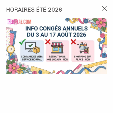
3, rue de Tasmanie 44115 Basse Goulaine
HORAIRES ÉTÉ 2026
Continuer sans accepter
PORT OFFERT À PARTIR DE 49 €
Nous autorisez-vous à utiliser vos
02 52 10 57 10
CONTACT
cookies ?
Ils nous seront utiles pour :
0
Améliorer l'interface et les fonctionnalités du site
Mesurer les campagnes marketing et proposer des
Accueil
>
Die (Matrice de découpe)
>
Die format standard
>
Die -
mises à jour sur nos produits
Wild animals frame
Gérer l'authentification et surveiller les erreurs
techniques
BONNE AFFAIRE
-
30
%
Certains cookies sont nécessaires à des fins techniques, ils sont donc dispensés
de consentement. D'autres, non obligatoires, peuvent être utilisés pour la
personnalisation des annonces et du contenu, la mesure des annonces et du
contenu, la connaissance de l'audience et le développement de produits, les
données de géolocalisation précises et l'identification par le balayage de l'appareil,
le stockage et/ou l'accès aux informations sur un appareil. Si vous donnez votre
consentement, celui-ci sera valable sur l’ensemble des sous-domaines de Kerglaz.
Vous disposez de la possibilité de retirer votre consentement à tout moment en
cliquant sur le widget en bas à droite de la page. Pour en savoir plus, consulter
notre politique de cookie.