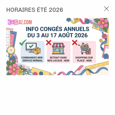
3, rue de Tasmanie 44115 Basse Goulaine
HORAIRES ÉTÉ 2026
Continuer sans accepter
PORT OFFERT À PARTIR DE 49 €
Nous autorisez-vous à utiliser vos
02 52 10 57 10
CONTACT
cookies ?
Ils nous seront utiles pour :
0
Améliorer l'interface et les fonctionnalités du site
Mesurer les campagnes marketing et proposer des
Accueil
>
Die (Matrice de découpe)
>
Die format standard
>
Die -
mises à jour sur nos produits
Tags maker
Gérer l'authentification et surveiller les erreurs
techniques
Certains cookies sont nécessaires à des fins techniques, ils sont donc dispensés
de consentement. D'autres, non obligatoires, peuvent être utilisés pour la
personnalisation des annonces et du contenu, la mesure des annonces et du
contenu, la connaissance de l'audience et le développement de produits, les
données de géolocalisation précises et l'identification par le balayage de l'appareil,
le stockage et/ou l'accès aux informations sur un appareil. Si vous donnez votre
consentement, celui-ci sera valable sur l’ensemble des sous-domaines de Kerglaz.
Vous disposez de la possibilité de retirer votre consentement à tout moment en
cliquant sur le widget en bas à droite de la page. Pour en savoir plus, consulter
notre politique de cookie.