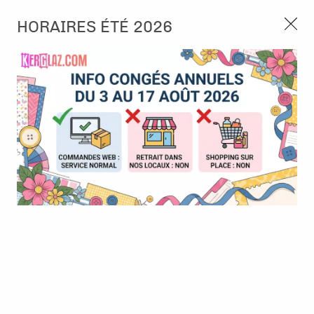
3, rue de Tasmanie 44115 Basse Goulaine
HORAIRES ÉTÉ 2026
Continuer sans accepter
PORT OFFERT À PARTIR DE 49 €
Nous autorisez-vous à utiliser vos
02 52 10 57 10
CONTACT
cookies ?
Ils nous seront utiles pour :
0
Améliorer l'interface et les fonctionnalités du site
Mesurer les campagnes marketing et proposer des
Accueil
>
Die (Matrice de découpe)
>
Die format standard
>
Die -
mises à jour sur nos produits
Soirée jeux - Alexandra Renke
Gérer l'authentification et surveiller les erreurs
techniques
Certains cookies sont nécessaires à des fins techniques, ils sont donc dispensés
de consentement. D'autres, non obligatoires, peuvent être utilisés pour la
personnalisation des annonces et du contenu, la mesure des annonces et du
contenu, la connaissance de l'audience et le développement de produits, les
données de géolocalisation précises et l'identification par le balayage de l'appareil,
le stockage et/ou l'accès aux informations sur un appareil. Si vous donnez votre
consentement, celui-ci sera valable sur l’ensemble des sous-domaines de Kerglaz.
Vous disposez de la possibilité de retirer votre consentement à tout moment en
cliquant sur le widget en bas à droite de la page. Pour en savoir plus, consulter
notre politique de cookie.