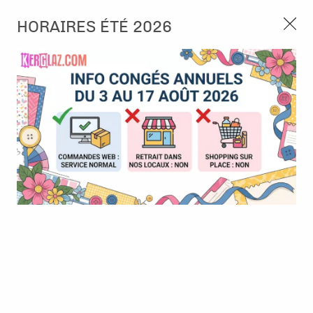
3, rue de Tasmanie 44115 Basse Goulaine
HORAIRES ÉTÉ 2026
Continuer sans accepter
PORT OFFERT À PARTIR DE 49 €
Nous autorisez-vous à utiliser vos
02 52 10 57 10
CONTACT
cookies ?
Ils nous seront utiles pour :
0
Améliorer l'interface et les fonctionnalités du site
Mesurer les campagnes marketing et proposer des
Accueil
>
Die (Matrice de découpe)
>
Die format standard
>
Die -
mises à jour sur nos produits
Rounded tag frame with confetti
Gérer l'authentification et surveiller les erreurs
techniques
Certains cookies sont nécessaires à des fins techniques, ils sont donc dispensés
de consentement. D'autres, non obligatoires, peuvent être utilisés pour la
personnalisation des annonces et du contenu, la mesure des annonces et du
contenu, la connaissance de l'audience et le développement de produits, les
données de géolocalisation précises et l'identification par le balayage de l'appareil,
le stockage et/ou l'accès aux informations sur un appareil. Si vous donnez votre
consentement, celui-ci sera valable sur l’ensemble des sous-domaines de Kerglaz.
Vous disposez de la possibilité de retirer votre consentement à tout moment en
cliquant sur le widget en bas à droite de la page. Pour en savoir plus, consulter
notre politique de cookie.