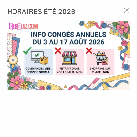
3, rue de Tasmanie 44115 Basse Goulaine
HORAIRES ÉTÉ 2026
Continuer sans accepter
PORT OFFERT À PARTIR DE 49 €
Nous autorisez-vous à utiliser vos
02 52 10 57 10
CONTACT
cookies ?
Ils nous seront utiles pour :
0
Améliorer l'interface et les fonctionnalités du site
Mesurer les campagnes marketing et proposer des
Accueil
>
Die (Matrice de découpe)
>
Die format standard
>
Die -
mises à jour sur nos produits
Ornaments Blossom
Gérer l'authentification et surveiller les erreurs
techniques
Certains cookies sont nécessaires à des fins techniques, ils sont donc dispensés
de consentement. D'autres, non obligatoires, peuvent être utilisés pour la
personnalisation des annonces et du contenu, la mesure des annonces et du
contenu, la connaissance de l'audience et le développement de produits, les
données de géolocalisation précises et l'identification par le balayage de l'appareil,
le stockage et/ou l'accès aux informations sur un appareil. Si vous donnez votre
consentement, celui-ci sera valable sur l’ensemble des sous-domaines de Kerglaz.
Vous disposez de la possibilité de retirer votre consentement à tout moment en
cliquant sur le widget en bas à droite de la page. Pour en savoir plus, consulter
notre politique de cookie.