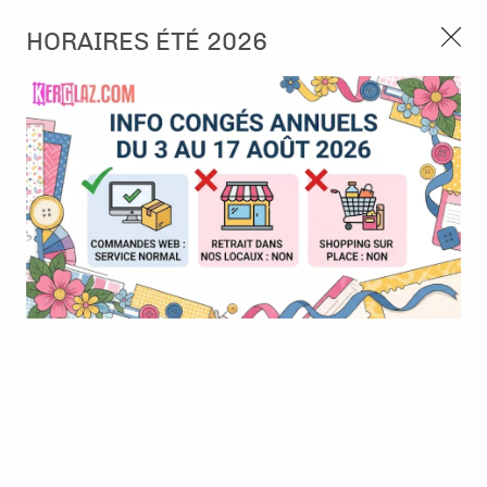
3, rue de Tasmanie 44115 Basse Goulaine
HORAIRES ÉTÉ 2026
Continuer sans accepter
PORT OFFERT À PARTIR DE 49 €
Nous autorisez-vous à utiliser vos
02 52 10 57 10
CONTACT
cookies ?
Ils nous seront utiles pour :
0
Améliorer l'interface et les fonctionnalités du site
Mesurer les campagnes marketing et proposer des
Accueil
>
Die (Matrice de découpe)
>
Die format standard
>
Die-
mises à jour sur nos produits
namics - Soak up the Fun
Gérer l'authentification et surveiller les erreurs
techniques
BONNE AFFAIRE
-
50
%
Certains cookies sont nécessaires à des fins techniques, ils sont donc dispensés
de consentement. D'autres, non obligatoires, peuvent être utilisés pour la
personnalisation des annonces et du contenu, la mesure des annonces et du
contenu, la connaissance de l'audience et le développement de produits, les
données de géolocalisation précises et l'identification par le balayage de l'appareil,
le stockage et/ou l'accès aux informations sur un appareil. Si vous donnez votre
consentement, celui-ci sera valable sur l’ensemble des sous-domaines de Kerglaz.
Vous disposez de la possibilité de retirer votre consentement à tout moment en
cliquant sur le widget en bas à droite de la page. Pour en savoir plus, consulter
notre politique de cookie.