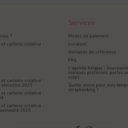
s
Services
nous ?
Modes de paiement
et carterie créative :
Livraison
Demande de référence
FAQ
L'agenda Kerglaz : nouveaut
marques préférées, portes o
crops
et carterie créative :
er semestre 2025
Quelle encre pour mes tamp
scrapbooking ?
et carterie créative :
24
et carterie créative :
è semestre 2025