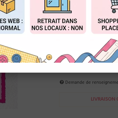
Réf. :
MFD122
FIGURER
ACCEPTER T
Nellie's
9 matrices de coupe
1,5 x 6 cm à 11 x 15,5 cm
8719743092877
Cet achat vous fera bénéficie
Demande de renseignem
LIVRAISON O