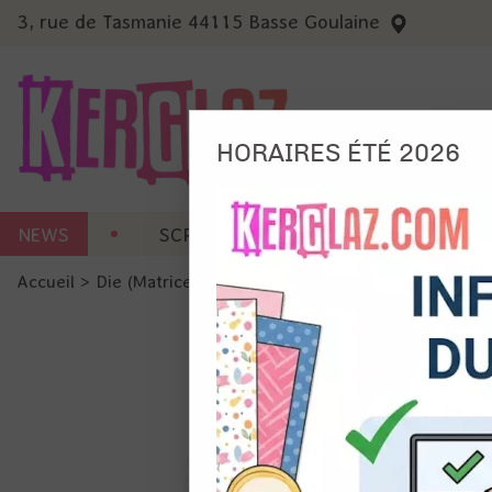
3, rue de Tasmanie 44115 Basse Goulaine
HORAIRES ÉTÉ 2026
Nous
NEWS
SCRAP CARTERIE
MACHINES 
Ils no
Accueil
>
Die (Matrice de découpe)
>
Die format standard
Amé
Mes
pro
Gér
Certains 
obligatoi
et du con
précises 
Si vous 
disposez 
de la pag