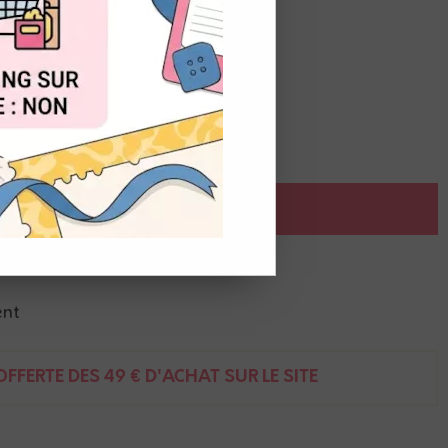
OUT
AJOUTER AU PANIER
r de
1
Point(s)
ent
FFERTE DÈS 49 € D'ACHAT SUR LE SITE