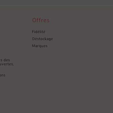
Offres
Fidélité
Déstockage
Marques
és des
uvertes,
ons