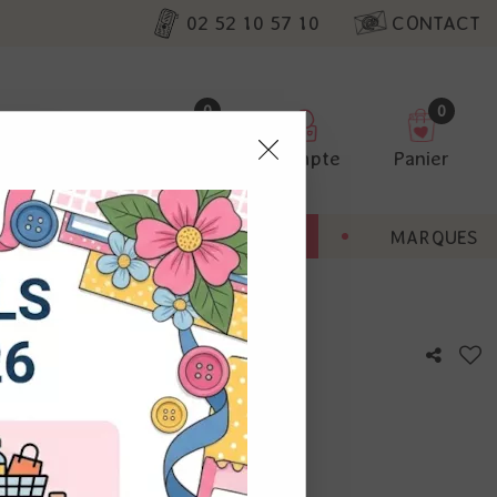
02 52 10 57 10
CONTACT
0
0
Favoris
Compte
Panier
pter
ENT
BONNES AFFAIRES
MARQUES
ur nos
Rectangles Photo
utres, non
s annonces
calisation
otre avis !
 appareil.
laz. Vous
s à droite