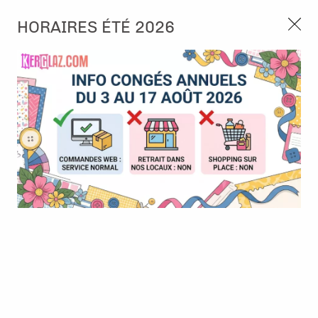
3, rue de Tasmanie 44115 Basse Goulaine
HORAIRES ÉTÉ 2026
Continuer sans accepter
PORT OFFERT À PARTIR DE 49 €
Nous autorisez-vous à utiliser vos
02 52 10 57 10
CONTACT
cookies ?
Ils nous seront utiles pour :
0
Améliorer l'interface et les fonctionnalités du site
Mesurer les campagnes marketing et proposer des
Accueil
>
Die (Matrice de découpe)
>
Die format standard
>
Die -
mises à jour sur nos produits
Monkey and lion
Gérer l'authentification et surveiller les erreurs
techniques
Certains cookies sont nécessaires à des fins techniques, ils sont donc dispensés
de consentement. D'autres, non obligatoires, peuvent être utilisés pour la
personnalisation des annonces et du contenu, la mesure des annonces et du
contenu, la connaissance de l'audience et le développement de produits, les
données de géolocalisation précises et l'identification par le balayage de l'appareil,
le stockage et/ou l'accès aux informations sur un appareil. Si vous donnez votre
consentement, celui-ci sera valable sur l’ensemble des sous-domaines de Kerglaz.
Vous disposez de la possibilité de retirer votre consentement à tout moment en
cliquant sur le widget en bas à droite de la page. Pour en savoir plus, consulter
notre politique de cookie.