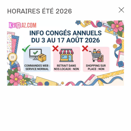
3, rue de Tasmanie 44115 Basse Goulaine
HORAIRES ÉTÉ 2026
Continuer sans accepter
PORT OFFERT À PARTIR DE 49 €
Nous autorisez-vous à utiliser vos
02 52 10 57 10
CONTACT
cookies ?
Ils nous seront utiles pour :
0
Améliorer l'interface et les fonctionnalités du site
Mesurer les campagnes marketing et proposer des
Accueil
>
Die (Matrice de découpe)
>
Die format standard
>
Die -
mises à jour sur nos produits
Marguerites
Gérer l'authentification et surveiller les erreurs
techniques
Certains cookies sont nécessaires à des fins techniques, ils sont donc dispensés
de consentement. D'autres, non obligatoires, peuvent être utilisés pour la
personnalisation des annonces et du contenu, la mesure des annonces et du
contenu, la connaissance de l'audience et le développement de produits, les
données de géolocalisation précises et l'identification par le balayage de l'appareil,
le stockage et/ou l'accès aux informations sur un appareil. Si vous donnez votre
consentement, celui-ci sera valable sur l’ensemble des sous-domaines de Kerglaz.
Vous disposez de la possibilité de retirer votre consentement à tout moment en
cliquant sur le widget en bas à droite de la page. Pour en savoir plus, consulter
notre politique de cookie.